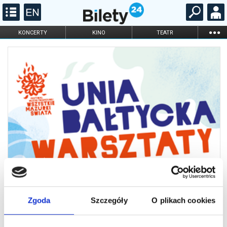
...
KONCERTY
KINO
TEATR
KABARET I
FILHARMONIA
OPERA I BALET
STAND-UP
DLA DZIECI
ONLINE
KARNETY
Zgoda
Szczegóły
O plikach cookies
2026 Mazurki - CZ 12:30 - Warsztat:
TAŃCE z Ukrainy