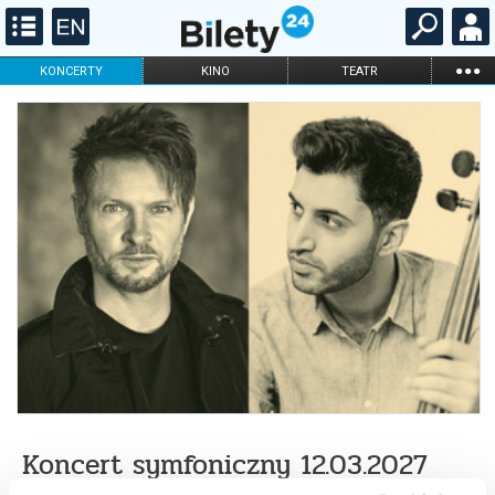
...
KONCERTY
KINO
TEATR
KABARET I
FILHARMONIA
OPERA I BALET
STAND-UP
DLA DZIECI
ONLINE
KARNETY
Koncert symfoniczny 12.03.2027
g.19:30