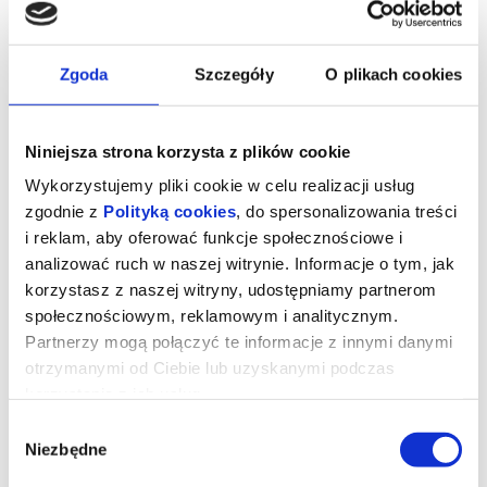
Sala Koncertowa / Abonament Symfoniczne Piątki 1, Złote Piątki
Zgoda
Szczegóły
O plikach cookies
(dawne A1,Z1)
Wykonawcy:
Orkiestra Filharmonii Narodowej
Niniejsza strona korzysta z plików cookie
Krzysztof Urbański - dyrygent
Wykorzystujemy pliki cookie w celu realizacji usług
Kian Soltani - wiolonczela
zgodnie z
Polityką cookies
, do spersonalizowania treści
Grażyna Bacewicz
i reklam, aby oferować funkcje społecznościowe i
analizować ruch w naszej witrynie. Informacje o tym, jak
Scherzo (instrum. Krzysztof Urbański) [4']
korzystasz z naszej witryny, udostępniamy partnerom
Edward Elgar
społecznościowym, reklamowym i analitycznym.
Koncert wiolonczelowy e-moll op. 85 [30']
Partnerzy mogą połączyć te informacje z innymi danymi
... przerwa [20']
otrzymanymi od Ciebie lub uzyskanymi podczas
Antonín Dvořák
korzystania z ich usług.
IX Symfonia e-moll
Z Nowego Świata
op. 95 [40']
Wybór
*******
Niezbędne
zgody
Bezpieczne zakupy w Bilety24. W przypadku odwołania