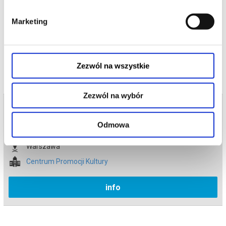
skrzypka - mistrza Jana, ozdabiania melodii na harmonii
trzyrzędowej od Jeremiego oraz charakterystycznych dla muzyki
“ksinżakow” wtrąceń i podbić na bębnie dwustronnym ze stalką od
Marketing
Tadeusza.
czytaj więcej o
Kapela Jana Szymańskiego z Albinowa
powstała z inicjatywy
wydarzeniu
Jana Szymańskiego, w 1964 roku. Na przestrzeni lat zmieniał się
jej skład, obecnie tworzą ją: jan Szymański - skrzypce, Tadeusz
Baczyński - bębenek ze stalką, Jeremi Kowalski - harmonia
Zezwól na wszystkie
trzyrzędowa. Kapela gra tradycyjną muzykę regionu Księstwa
Łowickiego, w swoim repertuarze ma ponad 200 utworów, ale gra
również z powodzeniem modniejsze tanga, walczyki oraz
fokstroty. Obecnie kapela nie gra już po weselach, lecz bierze
Zezwól na wybór
udział w przeróżnych pograjkach oraz przeglądach kapel w
Bilety na termin:
Polsce, zdobywając główne miejsca. W 2024 roku kapela zdobyła
Basztę na Ogólnopolskim Festiwalu Kapel i Śpiewaków Ludowych
24.04.2026 , g. 10:00 (piątek)
w Kazimierzu Dolnym.
Odmowa
24.04.2026 , g. 10:00
*******
Warszawa
Bezpieczne zakupy w Bilety24. W przypadku odwołania
wydarzenia, gwarantujemy automatyczny zwrot środków
Centrum Promocji Kultury
potwierdzony komunikatem wysyłanym na adres e-mail, podany
podczas zakupu.
info