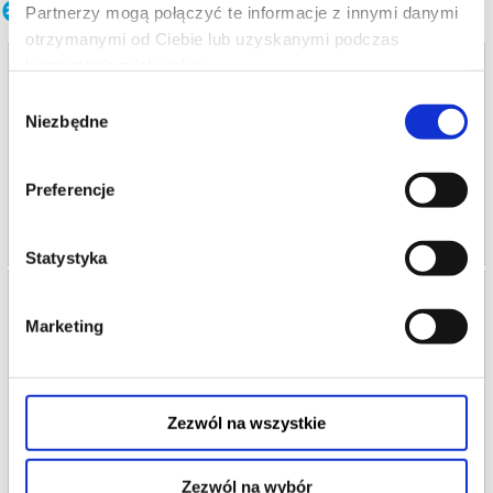
Inne terminy
Partnerzy mogą połączyć te informacje z innymi danymi
otrzymanymi od Ciebie lub uzyskanymi podczas
korzystania z ich usług.
ZAPĘTLONA
Wybór
09.08.2026 , g. 19:00
Niezbędne
zgody
Warszawa
Teatr Polonia w Warszawie
Preferencje
info
Statystyka
ZAPĘTLONA
Marketing
01.09.2026 , g. 19:00
Warszawa
Teatr Polonia w Warszawie
Zezwól na wszystkie
od 95,00 pln
kup bilet
Zezwól na wybór