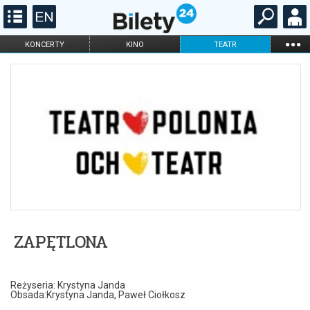
...
KONCERTY
KINO
TEATR
KABARET I
FILHARMONIA
OPERA I BALET
STAND-UP
DLA DZIECI
ONLINE
KARNETY
ZAPĘTLONA
Reżyseria: Krystyna Janda
Obsada:Krystyna Janda, Paweł Ciołkosz