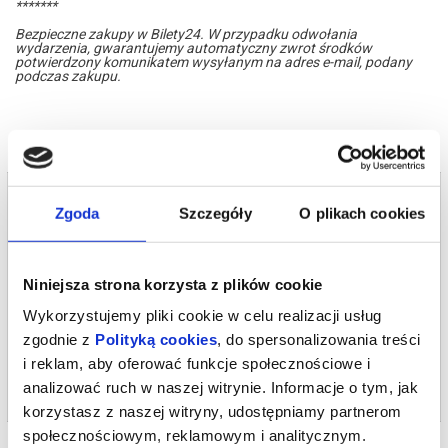
*******
Bezpieczne zakupy w Bilety24. W przypadku odwołania
wydarzenia, gwarantujemy automatyczny zwrot środków
potwierdzony komunikatem wysyłanym na adres e-mail, podany
podczas zakupu.
Bilety na termin:
Zgoda
Szczegóły
O plikach cookies
08.10.2026 , g. 19:00 (czwartek)
08.10.2026 , g. 19:00
Warszawa
Niniejsza strona korzysta z plików cookie
Teatr Polonia w Warszawie
Wykorzystujemy pliki cookie w celu realizacji usług
od 95,00 pln
zgodnie z
Polityką cookies
, do spersonalizowania treści
i reklam, aby oferować funkcje społecznościowe i
kup bilet
analizować ruch w naszej witrynie. Informacje o tym, jak
korzystasz z naszej witryny, udostępniamy partnerom
społecznościowym, reklamowym i analitycznym.