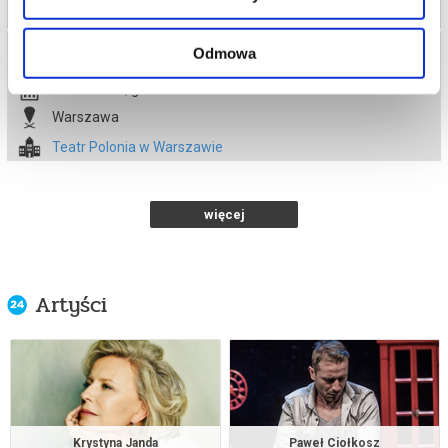
Odmowa
ZAPĘTLONA
07.10.2026 , g. 19:00
Warszawa
Teatr Polonia w Warszawie
od 95,00 pln
więcej
kup bilet
ZAPĘTLONA
Artyści
20.10.2026 , g. 19:00
Warszawa
Teatr Polonia w Warszawie
od 95,00 pln
Krystyna Janda
Paweł Ciołkosz