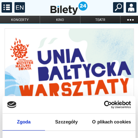
...
KONCERTY
KINO
TEATR
KABARET I
FILHARMONIA
OPERA I BALET
STAND-UP
DLA DZIECI
ONLINE
KARNETY
Zgoda
Szczegóły
O plikach cookies
2026 Mazurki - ŚR 10:00 - Warsztat:
TANECZNA Rozgrzewka