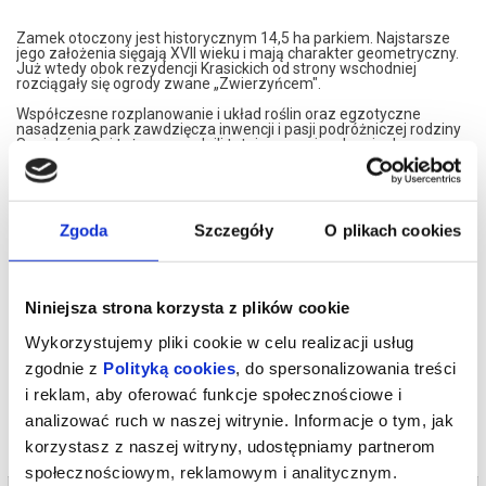
Zamek otoczony jest historycznym 14,5 ha parkiem. Najstarsze
jego założenia sięgają XVII wieku i mają charakter geometryczny.
Już wtedy obok rezydencji Krasickich od strony wschodniej
rozciągały się ogrody zwane „Zwierzyńcem".
Współczesne rozplanowanie i układ roślin oraz egzotyczne
nasadzenia park zawdzięcza inwencji i pasji podróżniczej rodziny
Sapiehów. Oni też wprowadzili tutaj zwyczaj sadzenia drzew z
okazji narodzin swoich dzieci - dębu dla syna i lipy dla córki. W
krasiczyńskim parku powstawały szkice koni do obrazu pt. Bitwa
pod Grunwaldem.
Ceny biletów wstępu (bez przewodnika)
Bilet normalny - 8 zł
Zgoda
Szczegóły
O plikach cookies
Bilet ulgowy - 5 zł (dzieci, młodzież szkolna, studenci, osoby z
niepełnosprawnością, seniorzy - na podstawie dokumentu
upoważniającego do ulgi)
*******
Niniejsza strona korzysta z plików cookie
Bezpieczne zakupy w Bilety24. W przypadku odwołania
Wykorzystujemy pliki cookie w celu realizacji usług
wydarzenia, gwarantujemy automatyczny zwrot środków
potwierdzony komunikatem wysyłanym na adres e-mail, podany
zgodnie z
Polityką cookies
, do spersonalizowania treści
podczas zakupu.
i reklam, aby oferować funkcje społecznościowe i
analizować ruch w naszej witrynie. Informacje o tym, jak
korzystasz z naszej witryny, udostępniamy partnerom
społecznościowym, reklamowym i analitycznym.