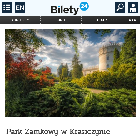
...
KONCERTY
KINO
TEATR
KABARET I
FILHARMONIA
OPERA I BALET
STAND-UP
DLA DZIECI
ONLINE
KARNETY
Park Zamkowy w Krasiczynie