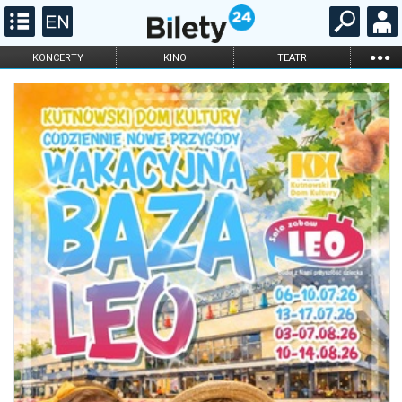
...
KONCERTY
KINO
TEATR
KABARET I
FILHARMONIA
OPERA I BALET
STAND-UP
DLA DZIECI
ONLINE
KARNETY