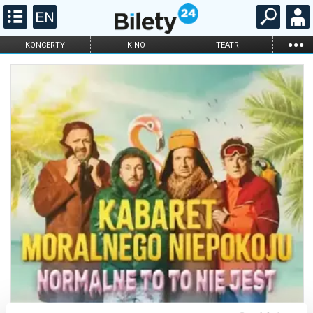
...
KONCERTY
KINO
TEATR
KABARET I
FILHARMONIA
OPERA I BALET
STAND-UP
DLA DZIECI
ONLINE
KARNETY