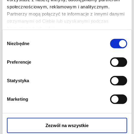
bo prawdziwy morał każdy odkryje sam.
społecznościowym, reklamowym i analitycznym.
Partnerzy mogą połączyć te informacje z innymi danymi
otrzymanymi od Ciebie lub uzyskanymi podczas
korzystania z ich usług.
Wybór
Niezbędne
zgody
Preferencje
Statystyka
Marketing
Kabaret Neo-Nówka - nowy program "IQ"
20.02.2027 , g. 16:00
Zezwól na wszystkie
Radzyń Podlaski