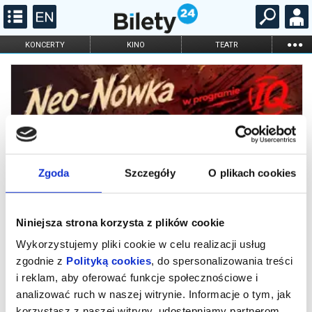
...
KONCERTY
KINO
TEATR
KABARET I
FILHARMONIA
OPERA I BALET
STAND-UP
DLA DZIECI
ONLINE
KARNETY
Zgoda
Szczegóły
O plikach cookies
Niniejsza strona korzysta z plików cookie
Kabaret Neo-Nówka - nowy program "IQ"
Wykorzystujemy pliki cookie w celu realizacji usług
zgodnie z
Polityką cookies
, do spersonalizowania treści
"IQ" to najnowszy program Kabaretu Neo-Nówka, który bawi,
i reklam, aby oferować funkcje społecznościowe i
prowokuje i zmusza do myślenia. Widzów czekają znakomite
analizować ruch w naszej witrynie. Informacje o tym, jak
skecze, błyskotliwe riposty oraz improwizacje, z których Neo-
Nówka słynie od lat. Jak zawsze śmiech jest tu tylko początkiem,
korzystasz z naszej witryny, udostępniamy partnerom