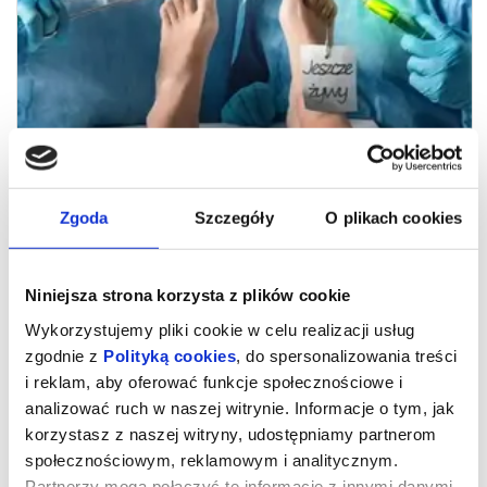
Zgoda
Szczegóły
O plikach cookies
Kabaret Paranienormalni - w nowym
Niniejsza strona korzysta z plików cookie
programie "Ostre Cięcie"
Wykorzystujemy pliki cookie w celu realizacji usług
zgodnie z
Polityką cookies
, do spersonalizowania treści
Ostre Cięcie - Nowy Program Kabaretu Paranienormalni
i reklam, aby oferować funkcje społecznościowe i
Czy jesteście gotowi na prawdziwy spektakl komedii, który rozbroi
analizować ruch w naszej witrynie. Informacje o tym, jak
Wasze troski i zostawi jedynie śmiech? Paranienormalni
korzystasz z naszej witryny, udostępniamy partnerom
zapraszają na Ostre Cięcie - program, który odcina wszystko, co
nudne, i zszywa Wasze serca radością! To ponad 2 godziny
społecznościowym, reklamowym i analitycznym.
niezapomnianej zabawy, podczas której wyleczycie się z
codziennej rutyny, a humor stanie się Waszym najlepszym
Partnerzy mogą połączyć te informacje z innymi danymi