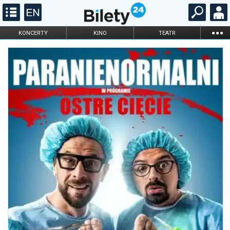
...
KONCERTY
KINO
TEATR
KABARET I
FILHARMONIA
OPERA I BALET
STAND-UP
DLA DZIECI
ONLINE
KARNETY