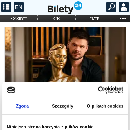
...
KONCERTY
KINO
TEATR
KABARET I
FILHARMONIA
OPERA I BALET
STAND-UP
DLA DZIECI
ONLINE
KARNETY
Zgoda
Szczegóły
O plikach cookies
Moja Tajemnica
Niniejsza strona korzysta z plików cookie