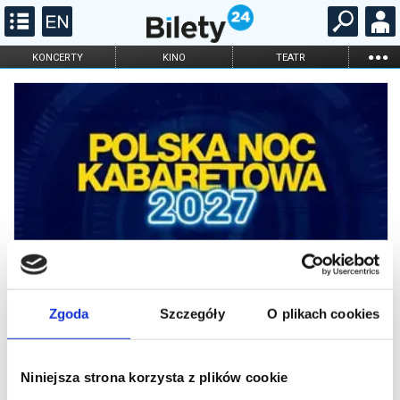
...
KONCERTY
KINO
TEATR
KABARET I
FILHARMONIA
OPERA I BALET
STAND-UP
DLA DZIECI
ONLINE
KARNETY
Zgoda
Szczegóły
O plikach cookies
Niniejsza strona korzysta z plików cookie
Polska Noc Kabaretowa 2027