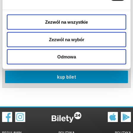
Zezwól na wszystkie
Polska Noc Kabaretowa 2027
Zezwól na wybór
09.04.2027 , g. 20:00
Puławy
Odmowa
Hala Widowiskowo-Sportowa
kup bilet