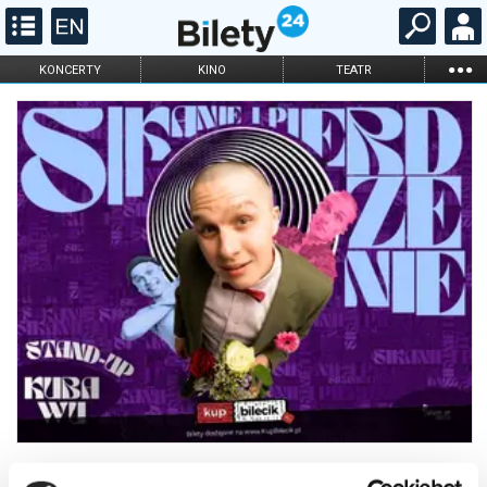
...
KONCERTY
KINO
TEATR
KABARET I
FILHARMONIA
OPERA I BALET
STAND-UP
DLA DZIECI
ONLINE
KARNETY
RZESZÓW! Kuba Wu w programie "Sikanie