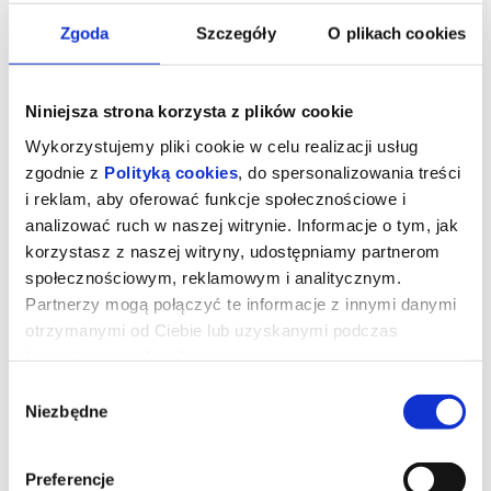
Zgoda
Szczegóły
O plikach cookies
KRYZYS ZŁOTEGO WIEKU
MAMO! PAPIER SIĘ KOŃCZY!
21.11.2026, Reszel
22.11.2026, Sokołów Małopolski
Niniejsza strona korzysta z plików cookie
kup bilet
kup bilet
Wykorzystujemy pliki cookie w celu realizacji usług
zgodnie z
Polityką cookies
, do spersonalizowania treści
i reklam, aby oferować funkcje społecznościowe i
analizować ruch w naszej witrynie. Informacje o tym, jak
korzystasz z naszej witryny, udostępniamy partnerom
społecznościowym, reklamowym i analitycznym.
Partnerzy mogą połączyć te informacje z innymi danymi
otrzymanymi od Ciebie lub uzyskanymi podczas
POLSKA NOC KABARETOWA
JARAM SIĘ
2026 - SIEDMIU WSPANIAŁYCH
korzystania z ich usług.
22.11.2026, Jasionka
22.11.2026, Rzeszów
Wybór
kup bilet
kup bilet
Niezbędne
zgody
Preferencje