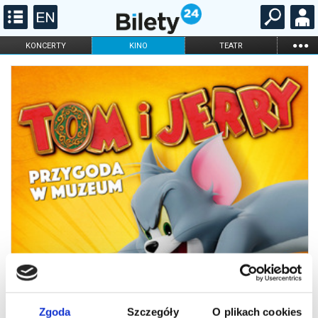
...
KONCERTY
KINO
TEATR
KABARET I
FILHARMONIA
OPERA I BALET
STAND-UP
DLA DZIECI
ONLINE
KARNETY
Zgoda
Szczegóły
O plikach cookies