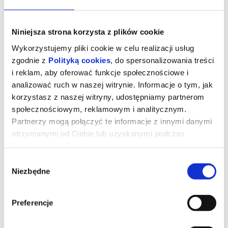
Niniejsza strona korzysta z plików cookie
Wykorzystujemy pliki cookie w celu realizacji usług
zgodnie z
Polityką cookies
, do spersonalizowania treści
i reklam, aby oferować funkcje społecznościowe i
analizować ruch w naszej witrynie. Informacje o tym, jak
korzystasz z naszej witryny, udostępniamy partnerom
społecznościowym, reklamowym i analitycznym.
Partnerzy mogą połączyć te informacje z innymi danymi
otrzymanymi od Ciebie lub uzyskanymi podczas
korzystania z ich usług.
TOM I JERRY: PRZYGODA W
Wybór
MUZEUM 2D dubbing
Niezbędne
zgody
Podczas pościgu w nowojorskim Metropolitan
Preferencje
Museum Tom i Jerry przypadkowo uruchamiają mityczny Astralny
Kompas, który przenosi ich do olśniewającego Złotego Miasta
rodem ze starożytnych legend. Tom zostaje uznany za bóstwo i