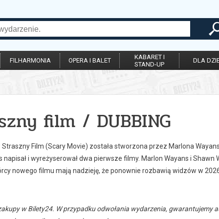
KABARET I
FILHARMONIA
OPERA I BALET
DLA DZIE
STAND-UP
aszny film / DUBBING
w Straszny Film (Scary Movie) została stworzona przez Marlona Waya
s napisał i wyreżyserował dwa pierwsze filmy. Marlon Wayans i Shawn W
órcy nowego filmu mają nadzieję, że ponownie rozbawią widzów w 2026
zakupy w Bilety24. W przypadku odwołania wydarzenia, gwarantujemy