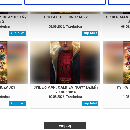
 NOWY DZIEŃ /
PSI PATROL I DINOZAURY
SPIDER-MAN.
NG
zebnica
08.08.2026, Trzebnica
08.08
kup bilet
kup bilet
INOZAURY
SPIDER-MAN. CAŁKIEM NOWY DZIEŃ /
PSI PA
2D DUBBING
zebnica
10.08.2026, Trzebnica
11.08
kup bilet
kup bilet
więcej