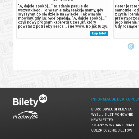
na
"A, dajcie spokój..." to zdanie pasuje do
Peter jest t
urów
wszystkiego. To właśnie taką reakcję mamy, gdy
samotnie- od 
słyszymy, co się dzieje na świecie. Tak właśnie
z życia i pami
t
mówimy, gdy już ręce opadają. "A, dajcie spokój..."
przestępczoś
czyli nowy program kabaretu Czesuaf, który
jego imienia,
powstał z potrzeby serca... i nerwów. Bo jak tu żyć
Gdy rosnące 
od
spokojnie, gdy wszystko dookoła aż prosi się o
presja wywołu
 bilet
kup bilet
istrz
komentarz? My nie wytrzymaliśmy i wy też nie
która zagraża
...
wytrzymacie... ze śmiechu....
niepokojący..
INFORMACJE DLA KUPUJ
BIURO OBSŁUGI KLIENTA
WYŚLIJ BILET PONOWNIE
NEWSLETTER
ZMIANY W WYDARZENIACH
UBEZPIECZENIE BILETÓW