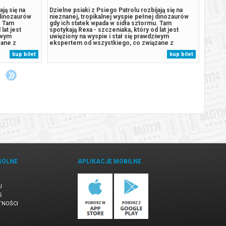
ają się na
Dzielne psiaki z Psiego Patrolu rozbijają się na
Zasiąd
 dinozaurów
nieznanej, tropikalnej wyspie pełnej dinozaurów
retran
. Tam
gdy ich statek wpada w sidła sztormu. Tam
Maastr
lat jest
spotykają Rexa - szczeniaka, który od lat jest
jego u
iwym
uwięziony na wyspie i stał się prawdziwym
kolejn
zane z
ekspertem od wszystkiego, co związane z
urokli
 się spod
pradawnymi gadami. Sytuacja wymyka się spod
Walca 
kup bilet
kup bilet
w, burmistrz
kontroli, gdy odwieczny rywal piesków, burmistrz
ściąga
ce, by...
Humdinger, Zaczyna pozyskiwać surowce, by...
kilkud
GÓLNE
APLIKACJE MOBILNE
U
S
TNOŚCI