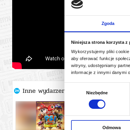
Zgoda
Niniejsza strona korzysta z
Wykorzystujemy pliki cookie 
aby oferować funkcje społecz
witryny, udostępniamy part
informacje z innymi danymi 
Wybór
Inne wydarzenia organizatora
Niezbędne
zgody
Odmowa