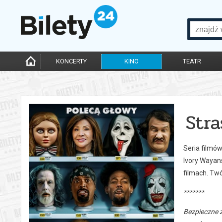
KONCERTY
KINO
TEATR
Str
Seria filmó
Ivory Wayan
filmach. Tw
*******
Bezpieczne 