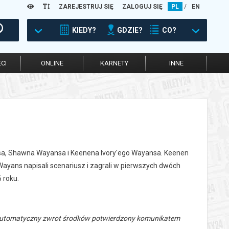
ZAREJESTRUJ SIĘ
ZALOGUJ SIĘ
PL
/
EN
KIEDY?
GDZIE?
CO?
CI
ONLINE
KARNETY
INNE
nsa, Shawna Wayansa i Keenena Ivory'ego Wayansa. Keenen
ayans napisali scenariusz i zagrali w pierwszych dwóch
 roku.
 automatyczny zwrot środków potwierdzony komunikatem