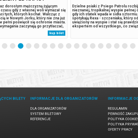
eraz dorosłym mężczyzną żyjącym
Dzielne psiaki z Psiego Patrolu rozbij
czasu gdy z własnej woli wymazał się
nieznanej, tropikalnej wyspie pełnej
ęci tych, których kochał. Walcząc z
gdy ich statek wpada w sidła sztormu
cią w Nowym Jorku, który nie zna już
spotykają Rexa - szczeniaka, który od 
 w pełni poświęcił się ochronie miasta.
uwięziony na wyspie i stał się prawdz
wymagania zaczynają go przytłaczać,
ekspertem od wszystkiego, co zwią
je zaskakującą fizyczną przemianę,
pradawnymi gadami. Sytuacja wymyka
kup bilet
 jego istnieniu, podczas gdy nowy,
kontroli, gdy odwieczny rywal pieskó
.
Humdinger, Zaczyna pozyskiwać surow
ĄCYCH BILETY
INFORMACJE DLA ORGANIZATORÓW
INFORMACJE O
DLA ORGANIZATORÓW
REGULAMIN
SYSTEM BILETOWY
PEWNOŚĆ ZAKUP
REFERENCJE
POLITYKA COOKIE
POLITYKA PRYWA
OFERTY PRACY