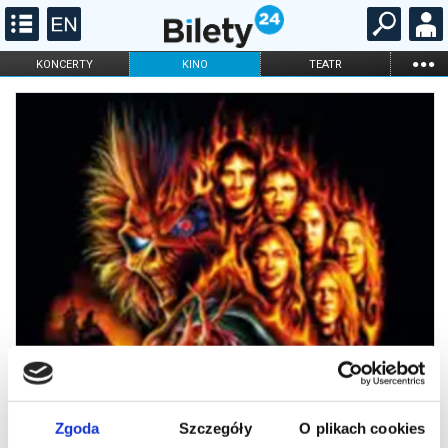
...
KONCERTY
KINO
TEATR
KABARET I
FILHARMONIA
OPERA I BALET
STAND-UP
DLA DZIECI
ONLINE
KARNETY
Zgoda
Szczegóły
O plikach cookies