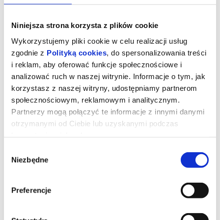
Niniejsza strona korzysta z plików cookie
Wykorzystujemy pliki cookie w celu realizacji usług
zgodnie z
Polityką cookies
, do spersonalizowania treści
i reklam, aby oferować funkcje społecznościowe i
analizować ruch w naszej witrynie. Informacje o tym, jak
korzystasz z naszej witryny, udostępniamy partnerom
społecznościowym, reklamowym i analitycznym.
Partnerzy mogą połączyć te informacje z innymi danymi
otrzymanymi od Ciebie lub uzyskanymi podczas
korzystania z ich usług.
IRON MAIDEN: BURNING AMBITION
Wybór
Niezbędne
zgody
Pełnometrażowy dokument przedstawia niezwykłą,
pięćdziesięcioletnią drogę zespołu Iron Maiden.Obok członków
zespołu w filmie zobaczymy także znanych artystów i wielbicieli
Preferencje
grupy, m.in. Javiera Bardema, Larsa Ulricha oraz Chucka D, którzy
przed kamerą opowiadają o wpływie Iron Maiden na muzykę,
kulturę i kolejne pokolenia fanów na całym świecie.Premiera filmu
zbiega się z trwającą, dwuletnią światową trasą koncertową "Run