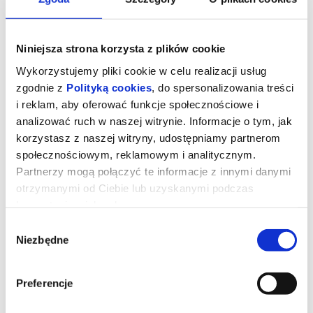
Niniejsza strona korzysta z plików cookie
Wykorzystujemy pliki cookie w celu realizacji usług
zgodnie z
Polityką cookies
, do spersonalizowania treści
i reklam, aby oferować funkcje społecznościowe i
analizować ruch w naszej witrynie. Informacje o tym, jak
korzystasz z naszej witryny, udostępniamy partnerom
społecznościowym, reklamowym i analitycznym.
Partnerzy mogą połączyć te informacje z innymi danymi
otrzymanymi od Ciebie lub uzyskanymi podczas
korzystania z ich usług.
KUROZAJĄC I ŚWIĄTYNIA
Wybór
ŚWISTAKA - dubbing
Niezbędne
zgody
Preferencje
Gdy wyjątkowy pół kurczak, pół zając odkrywa, że nie jest sam i
ma siostrę, a cały gatunek kurozająców potrzebuje ratunku,
wyrusza w ryzykowną podróż do legendarnej Świątyni Świstaka.