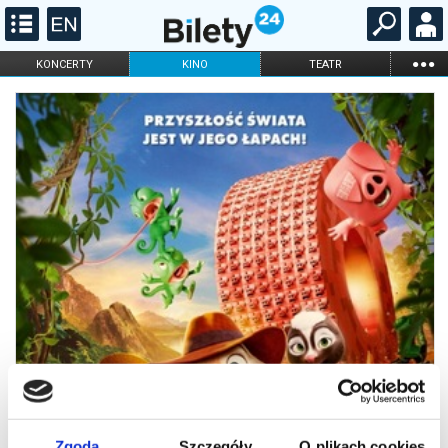
...
KONCERTY
KINO
TEATR
KABARET I
FILHARMONIA
OPERA I BALET
STAND-UP
DLA DZIECI
ONLINE
KARNETY
Zgoda
Szczegóły
O plikach cookies