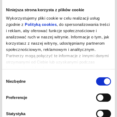
Niniejsza strona korzysta z plików cookie
Wykorzystujemy pliki cookie w celu realizacji usług
zgodnie z
Polityką cookies
, do spersonalizowania treści
i reklam, aby oferować funkcje społecznościowe i
analizować ruch w naszej witrynie. Informacje o tym, jak
korzystasz z naszej witryny, udostępniamy partnerom
społecznościowym, reklamowym i analitycznym.
Partnerzy mogą połączyć te informacje z innymi danymi
otrzymanymi od Ciebie lub uzyskanymi podczas
korzystania z ich usług.
MORTAL KOMBAT II - dubbing
Wybór
Niezbędne
zgody
Dominacja Shao Khana (Martyn Ford) wreszcie musi zostać
przerwana. Dlatego mnich Liu Kang (Ludi Lin), była elitarną
Preferencje
żołnierka Sonya Blade (Jessica McNamee), jej mentor Jax Briggs
(Mehcad Brooks) oraz upadły były mistrz MMA Cole Young (Lewis
Tan) ponownie łączą siły, by ocalić Ziemię. Tym razem wsparcia
udziela im Johnny Cage (Karl Urban), a cała grupa rzuca się w wir
Statystyka
brutalnych walk, w których stawką jest coś więcej niż tylko własna