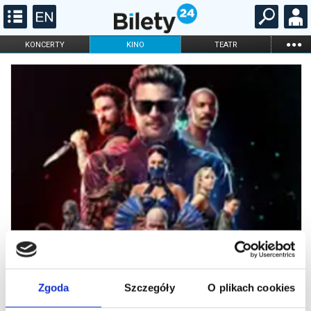
...
KONCERTY
KINO
TEATR
KABARET I
FILHARMONIA
OPERA I BALET
STAND-UP
DLA DZIECI
ONLINE
KARNETY
Zgoda
Szczegóły
O plikach cookies