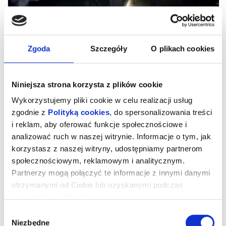
Zgoda
Szczegóły
O plikach cookies
Niniejsza strona korzysta z plików cookie
Wykorzystujemy pliki cookie w celu realizacji usług
zgodnie z
Polityką cookies
, do spersonalizowania treści
i reklam, aby oferować funkcje społecznościowe i
analizować ruch w naszej witrynie. Informacje o tym, jak
POSŁANI
korzystasz z naszej witryny, udostępniamy partnerom
społecznościowym, reklamowym i analitycznym.
Partnerzy mogą połączyć te informacje z innymi danymi
"Posłani" to poruszająca opowieść o Bogu działającym tu i teraz -
otrzymanymi od Ciebie lub uzyskanymi podczas
w życiu zwykłych ludzi, w ich decyzjach, kryzysach i przełomach.
Film opowiada o modlitwie jako realnej sile oraz o wspólnocie,
korzystania z ich usług.
która potrafi podtrzymać człowieka, gdy sam już nie daje
rady.Osią opowieści jest niecodzienna droga Michała
Wybór
Ulewińskiego, który przemierza niemal 650 kilometrów przez
Polskę, niosąc 15-kilogramowy krzyż. Trasa - od Zalewu Wiślanego
Niezbędne
zgody