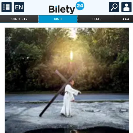
...
KONCERTY
KINO
TEATR
KABARET I
FILHARMONIA
OPERA I BALET
STAND-UP
DLA DZIECI
ONLINE
KARNETY