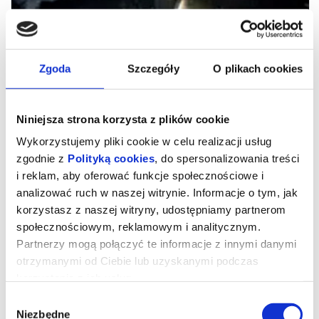
Zgoda
Szczegóły
O plikach cookies
Niniejsza strona korzysta z plików cookie
Wykorzystujemy pliki cookie w celu realizacji usług
zgodnie z
Polityką cookies
, do spersonalizowania treści
i reklam, aby oferować funkcje społecznościowe i
analizować ruch w naszej witrynie. Informacje o tym, jak
POSŁANI
korzystasz z naszej witryny, udostępniamy partnerom
społecznościowym, reklamowym i analitycznym.
Partnerzy mogą połączyć te informacje z innymi danymi
"Posłani" to poruszająca opowieść o Bogu działającym tu i teraz -
otrzymanymi od Ciebie lub uzyskanymi podczas
w życiu zwykłych ludzi, w ich decyzjach, kryzysach i przełomach.
Film opowiada o modlitwie jako realnej sile oraz o wspólnocie,
korzystania z ich usług.
która potrafi podtrzymać człowieka, gdy sam już nie daje
rady.Osią opowieści jest niecodzienna droga Michała
Wybór
Ulewińskiego, który przemierza niemal 650 kilometrów przez
Polskę, niosąc 15-kilogramowy krzyż. Trasa - od Zalewu Wiślanego
Niezbędne
zgody