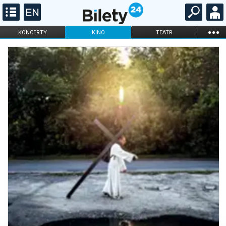
...
KONCERTY
KINO
TEATR
KABARET I
FILHARMONIA
OPERA I BALET
STAND-UP
DLA DZIECI
ONLINE
KARNETY