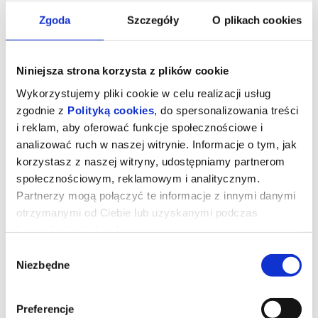
Zgoda
Szczegóły
O plikach cookies
Niniejsza strona korzysta z plików cookie
Wykorzystujemy pliki cookie w celu realizacji usług
zgodnie z
Polityką cookies
, do spersonalizowania treści
i reklam, aby oferować funkcje społecznościowe i
analizować ruch w naszej witrynie. Informacje o tym, jak
korzystasz z naszej witryny, udostępniamy partnerom
społecznościowym, reklamowym i analitycznym.
Partnerzy mogą połączyć te informacje z innymi danymi
Orły republiki
otrzymanymi od Ciebie lub uzyskanymi podczas
korzystania z ich usług.
Wybór
George Fahmy (w tej roli Fares Fares) to największa gwiazda
egipskiego kina. Zwany jest “faraonem ekranu”. Zwraca na niego
Niezbędne
zgody
uwagę sam prezydent Egiptu Abd al-Fattah as Sisi, który życzy
sobie, aby gwiazdor zagrał główną rolę w filmie biograficznym,
gloryfikującym prezydenta. Okazuje się, że jest to propozycja nie
do odrzucenia – władza szantażem wymusza na aktorze jej
Preferencje
przyjęcie.