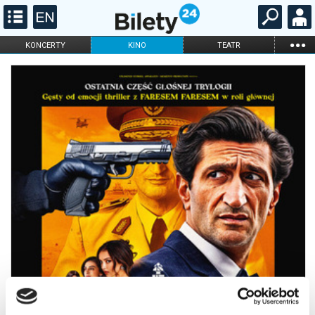
...
KONCERTY
KINO
TEATR
KABARET I
FILHARMONIA
OPERA I BALET
STAND-UP
DLA DZIECI
ONLINE
KARNETY