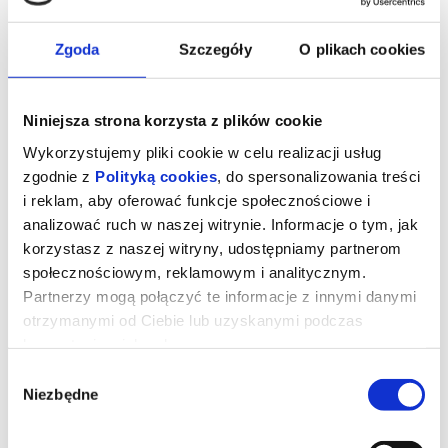
Zgoda
Szczegóły
O plikach cookies
Niniejsza strona korzysta z plików cookie
Wykorzystujemy pliki cookie w celu realizacji usług
zgodnie z
Polityką cookies
, do spersonalizowania treści
i reklam, aby oferować funkcje społecznościowe i
analizować ruch w naszej witrynie. Informacje o tym, jak
korzystasz z naszej witryny, udostępniamy partnerom
społecznościowym, reklamowym i analitycznym.
Pillion
Partnerzy mogą połączyć te informacje z innymi danymi
otrzymanymi od Ciebie lub uzyskanymi podczas
korzystania z ich usług.
Portretując skomplikowaną relację poczciwego parkingowego i
seksownego motocyklisty, „Pillion” zamienia sztywne filmowe
Wybór
konwencje w jazdę bez trzymanki. Seks jeszcze nigdy nie był tak
Niezbędne
zgody
zabawny, a humor — tak podniecający.
Kiedy zabójczo przystojny Ray (Skarsgård) zostawia nieśmiałemu
Colinowi (Melling) swój numer telefonu, ten bez wahania pozwala