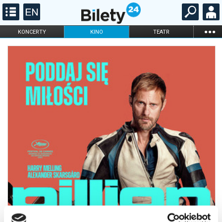
...
KONCERTY
KINO
TEATR
KABARET I
FILHARMONIA
OPERA I BALET
STAND-UP
DLA DZIECI
ONLINE
KARNETY