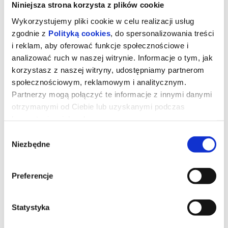
Niniejsza strona korzysta z plików cookie
Wykorzystujemy pliki cookie w celu realizacji usług
zgodnie z
Polityką cookies
, do spersonalizowania treści
i reklam, aby oferować funkcje społecznościowe i
analizować ruch w naszej witrynie. Informacje o tym, jak
korzystasz z naszej witryny, udostępniamy partnerom
społecznościowym, reklamowym i analitycznym.
Partnerzy mogą połączyć te informacje z innymi danymi
otrzymanymi od Ciebie lub uzyskanymi podczas
korzystania z ich usług.
Wybór
DIABEŁ UBIERA SIĘ U PRADY 2
Niezbędne
zgody
Preferencje
Miranda Priestly walczy ze swoją byłą asystentką Emily - a
obecnie rywalką na kierowniczym stanowisku - konkurują o
wpływy i przychody z reklam w czasach upadającej prasy
papierowej.
Statystyka
*******