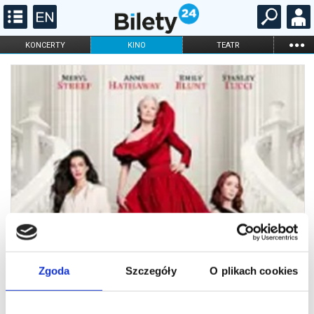
...
KONCERTY
KINO
TEATR
KABARET I
FILHARMONIA
OPERA I BALET
STAND-UP
DLA DZIECI
ONLINE
KARNETY
Zgoda
Szczegóły
O plikach cookies