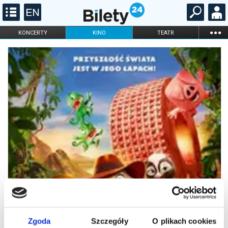
...
KONCERTY
KINO
TEATR
KABARET I
FILHARMONIA
OPERA I BALET
STAND-UP
DLA DZIECI
ONLINE
KARNETY
Zgoda
Szczegóły
O plikach cookies