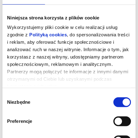
Niniejsza strona korzysta z plików cookie
Wykorzystujemy pliki cookie w celu realizacji usług
zgodnie z
Polityką cookies
, do spersonalizowania treści
i reklam, aby oferować funkcje społecznościowe i
analizować ruch w naszej witrynie. Informacje o tym, jak
korzystasz z naszej witryny, udostępniamy partnerom
społecznościowym, reklamowym i analitycznym.
Partnerzy mogą połączyć te informacje z innymi danymi
otrzymanymi od Ciebie lub uzyskanymi podczas
korzystania z ich usług.
KUROZAJĄC I ŚWIĄTYNIA
ŚWISTAKA
Wybór
Niezbędne
zgody
Gdy wyjątkowy pół kurczak, pół zając odkrywa, że nie jest sam i
Preferencje
ma siostrę, a cały gatunek kurozająców potrzebuje ratunku,
wyrusza w ryzykowną podróż do legendarnej Świątyni Świstaka.
Tylko ukryta tam moc może odmienić ich los. Przed nim
niebezpieczna droga, przeciwnicy gotowi na wszystko i decyzja,