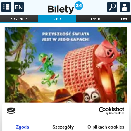
...
KONCERTY
KINO
TEATR
KABARET I
FILHARMONIA
OPERA I BALET
STAND-UP
DLA DZIECI
ONLINE
KARNETY
Zgoda
Szczegóły
O plikach cookies