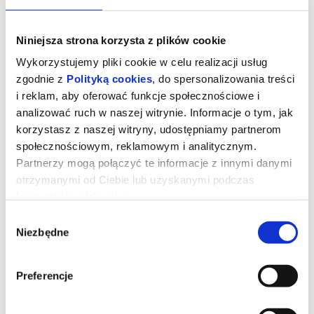
Niniejsza strona korzysta z plików cookie
Wykorzystujemy pliki cookie w celu realizacji usług
zgodnie z
Polityką cookies
, do spersonalizowania treści
i reklam, aby oferować funkcje społecznościowe i
analizować ruch w naszej witrynie. Informacje o tym, jak
korzystasz z naszej witryny, udostępniamy partnerom
społecznościowym, reklamowym i analitycznym.
Partnerzy mogą połączyć te informacje z innymi danymi
otrzymanymi od Ciebie lub uzyskanymi podczas
korzystania z ich usług.
KUROZAJĄC I ŚWIĄTYNIA
ŚWISTAKA
Wybór
Niezbędne
zgody
Gdy wyjątkowy pół kurczak, pół zając odkrywa, że nie jest sam i
Preferencje
ma siostrę, a cały gatunek kurozająców potrzebuje ratunku,
wyrusza w ryzykowną podróż do legendarnej Świątyni Świstaka.
Tylko ukryta tam moc może odmienić ich los. Przed nim
niebezpieczna droga, przeciwnicy gotowi na wszystko i decyzja,