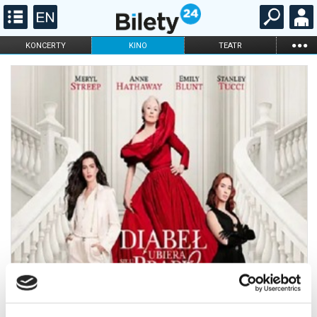
...
KONCERTY
KINO
TEATR
KABARET I
FILHARMONIA
OPERA I BALET
STAND-UP
DLA DZIECI
ONLINE
KARNETY