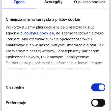
Zgoda
Szczegóły
O plikach cookies
Niniejsza strona korzysta z plików cookie
Wykorzystujemy pliki cookie w celu realizacji usług
zgodnie z
Polityką cookies
, do spersonalizowania treści
i reklam, aby oferować funkcje społecznościowe i
analizować ruch w naszej witrynie. Informacje o tym, jak
korzystasz z naszej witryny, udostępniamy partnerom
społecznościowym, reklamowym i analitycznym.
Partnerzy mogą połączyć te informacje z innymi danymi
otrzymanymi od Ciebie lub uzyskanymi podczas
DIABEŁ UBIERA SIĘ U PRADY 2 2D
korzystania z ich usług.
NAPISY
Wybór
Niezbędne
zgody
UWAGA!W zwiąku z rozbudową Kina "Łydynia" tymczasowa sala
kinowa znajduje się w szkole TWP ul. Kraszewskiego 8A
Preferencje
Miranda Priestly walczy ze swoją byłą asystentką Emily - a
obecnie rywalką na kierowniczym stanowisku - konkurują o