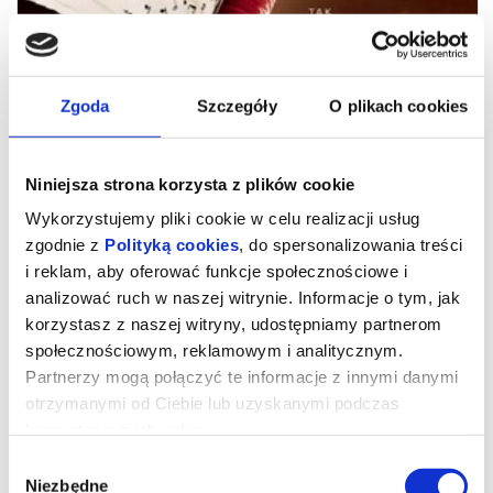
Zgoda
Szczegóły
O plikach cookies
Niniejsza strona korzysta z plików cookie
Wykorzystujemy pliki cookie w celu realizacji usług
zgodnie z
Polityką cookies
, do spersonalizowania treści
i reklam, aby oferować funkcje społecznościowe i
analizować ruch w naszej witrynie. Informacje o tym, jak
MICHAEL 2D NAPISY
korzystasz z naszej witryny, udostępniamy partnerom
społecznościowym, reklamowym i analitycznym.
Partnerzy mogą połączyć te informacje z innymi danymi
UWAGA!W zwiąku z rozbudową Kina "Łydynia" tymczasowa sala
otrzymanymi od Ciebie lub uzyskanymi podczas
kinowa znajduje się w szkole TWP ul. Kraszewskiego 8A
korzystania z ich usług.
Młody Michael Jackson (Juliano Krue Valdi) jako ósme z
dziesięciorga dzieci od najmłodszych lat jest przygotowywany do
Wybór
kariery muzycznej pod okiem surowego ojca (Colman Domingo). Z
rodzinnym zespołem Jackson Five odnosi pierwsze sukcesy, a już
Niezbędne
zgody