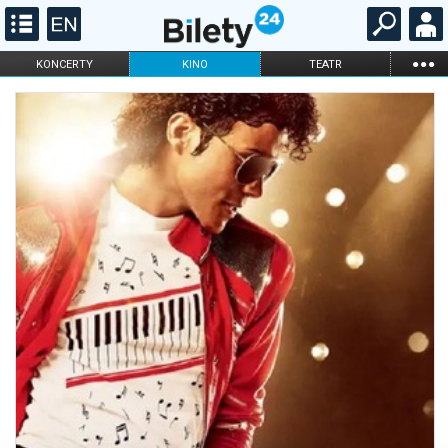
...
KONCERTY
KINO
TEATR
KABARET I
FILHARMONIA
OPERA I BALET
STAND-UP
DLA DZIECI
ONLINE
KARNETY