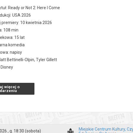
ytuł: Ready or Not 2: Here I Come
rodukcji: USA 2026
j premiery: 10 kwietnia 2026
a: 108 min
ekowa: 15 lat
arna komedia
kowa: napisy
tt Bettinelli-Olpin, Tyler Gillett
 Disney
aj więcej o
zakupy w Bilety24. W przypadku odwołania wydarzenia, gwarantujemy
darzeniu
a adres e-mail, podany podczas zakupu.
Miejskie Centrum Kultury, Czy
026 , g. 18:30
(sobota)