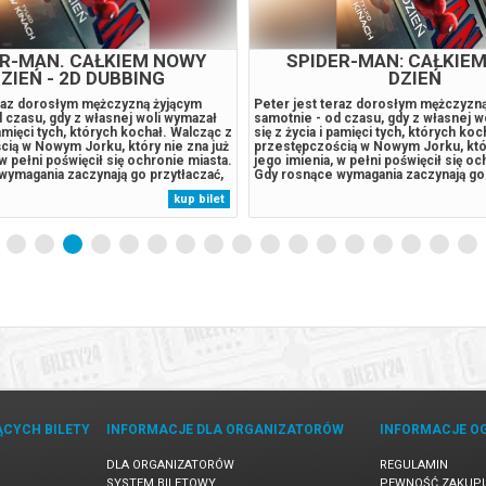
ER-MAN. CAŁKIEM NOWY
SPIDER-MAN: CAŁKIE
ZIEŃ - 2D DUBBING
DZIEŃ
eraz dorosłym mężczyzną żyjącym
Peter jest teraz dorosłym mężczyzn
 czasu, gdy z własnej woli wymazał
samotnie - od czasu, gdy z własnej w
pamięci tych, których kochał. Walcząc z
się z życia i pamięci tych, których ko
cią w Nowym Jorku, który nie zna już
przestępczością w Nowym Jorku, któr
 w pełni poświęcił się ochronie miasta.
jego imienia, w pełni poświęcił się oc
wymagania zaczynają go przytłaczać,
Gdy rosnące wymagania zaczynają go 
je zaskakującą fizyczną przemianę,
presja wywołuje zaskakującą fizyczn
kup bilet
 jego istnieniu, podczas gdy nowy,
która zagraża jego istnieniu, podczas
.
niepokojący...
ĄCYCH BILETY
INFORMACJE DLA ORGANIZATORÓW
INFORMACJE O
DLA ORGANIZATORÓW
REGULAMIN
SYSTEM BILETOWY
PEWNOŚĆ ZAKUP