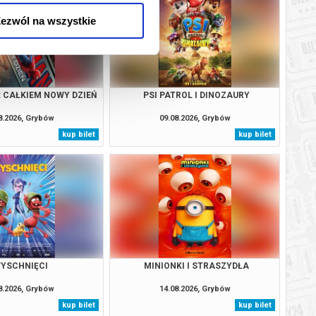
ezwól na wszystkie
: CAŁKIEM NOWY DZIEŃ
PSI PATROL I DINOZAURY
8.2026, Grybów
09.08.2026, Grybów
kup bilet
kup bilet
YSCHNIĘCI
MINIONKI I STRASZYDŁA
8.2026, Grybów
14.08.2026, Grybów
kup bilet
kup bilet