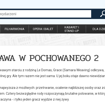
KABARET I
FILHARMONIA
OPERA I BALET
DLA DZIE
STAND-UP
AWA W POCHOWANEGO 2
rwawym starciu z rodziną Le Domas, Grace (Samara Weaving) odkrywa, że
lnej gry. Ale tym razem nie jest sama. U jej boku staje dawno niewidzia
 najwyższa z możliwych: przetrwanie, ocalenie najbliższej osoby oraz 
em. Cztery bezwzględne rody rozpoczynają brutalne polowanie, w który
zaczyna - i tylko jeden gracz wyjdzie z niej żywy.