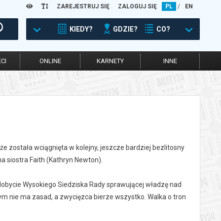
ZAREJESTRUJ SIĘ
ZALOGUJ SIĘ
PL
/
EN
KIEDY?
GDZIE?
CO?
CI
ONLINE
KARNETY
INNE
 została wciągnięta w kolejny, jeszcze bardziej bezlitosny
na siostra Faith (Kathryn Newton).
zdobycie Wysokiego Siedziska Rady sprawującej władzę nad
m nie ma zasad, a zwycięzca bierze wszystko. Walka o tron