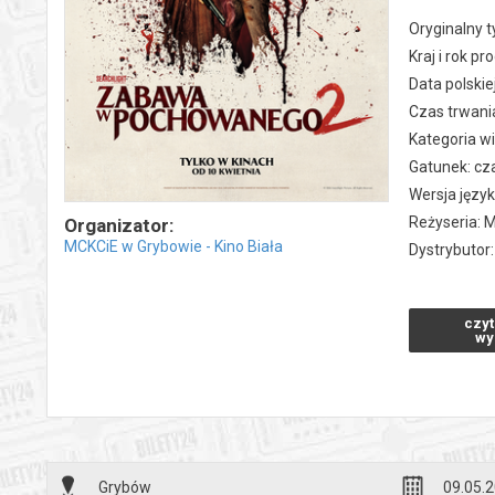
Oryginalny t
Kraj i rok p
Data polskie
Czas trwani
Kategoria wi
Gatunek: cz
Wersja języ
Reżyseria: Ma
Organizator:
MCKCiE w Grybowie - Kino Biała
Dystrybutor:
*******
czyt
Bezpieczne 
wy
wysyłanym n
Grybów
09.05.2