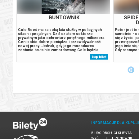
BUNTOWNIK
SPID
D
ch
Cole Reed ma za sobą lata służby w policyjnych
Peter jest t
s i
siłach specjalnych. Dziś działa w sektorze
samotnie - od
prywatnym jako ochroniarz potężnego miliardera.
się z życia i 
E
Ceni sobie dobre pieniądze i przewidywalność
przestępczoś
nowej pracy. Jednak, gdy jego mocodawca
jego imienia,
y24. W
zostanie brutalnie zamordowany, Cole będzie
Gdy rosnące 
emy
musiał znów stanąć do walki z potężnym wrogiem.
presja wywołu
 bilet
kup bilet
Ścigając zabójców trafi na trop międzynarodowego
która zagraża
odany
spisku handlarzy ludźmi, który sięga...
niepokojący..
INFORMACJE DLA KUPUJ
BIURO OBSŁUGI KLIENTA
WYŚLIJ BILET PONOWNIE