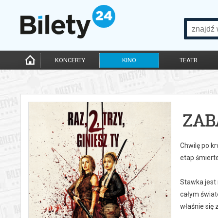
KONCERTY
KINO
TEATR
ZAB
Chwilę po k
etap śmierte
Stawka jest
całym świat
właśnie się 