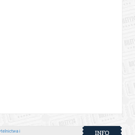
 automatyczny zwrot środków potwierdzony komunikatem
INFO
telnictwa i