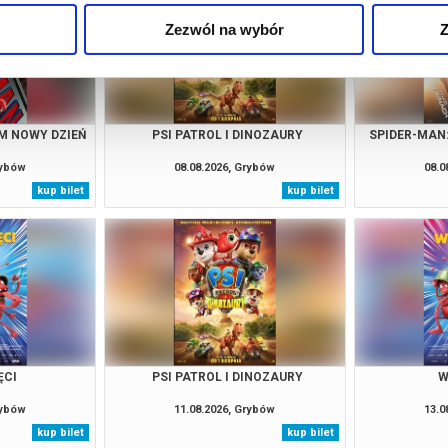
Zezwól na wybór
Z
M NOWY DZIEŃ
PSI PATROL I DINOZAURY
SPIDER-MAN
rybów
08.08.2026, Grybów
08.0
kup bilet
kup bilet
ĘCI
PSI PATROL I DINOZAURY
W
rybów
11.08.2026, Grybów
13.0
kup bilet
kup bilet