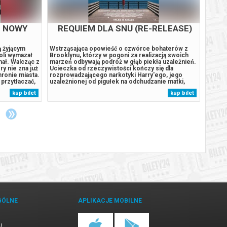
M NOWY
REQUIEM DLA SNU (RE-RELEASE)
ą żyjącym
Wstrząsająca opowieść o czwórce bohaterów z
Podcza
oli wymazał
Brooklynu, którzy w pogoni za realizacją swoich
rozbij
chał. Walcząc z
marzeń odbywają podróż w głąb piekła uzależnień.
wyspie
y nie zna już
Ucieczka od rzeczywistości kończy się dla
szczen
hronie miasta.
rozprowadzającego narkotyki Harry'ego, jego
stał s
przytłaczać,
uzależnionej od pigułek na odchudzanie matki,
Humdin
ą przemianę,
Sary, pogrążonej w nałogu dziewczyny, Marion, i
lekkom
kup bilet
kup bilet
 gdy nowy,
najlepszego przyjaciela, tragedią. Każdy z nich, nie
wyspy
mogąc sobie poradzić z chaosem...
uśpion
GÓLNE
APLIKACJE MOBILNE
U