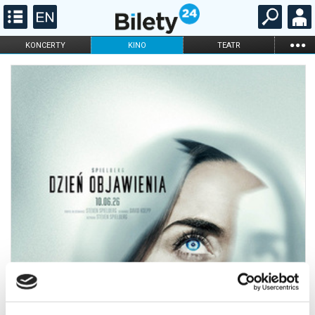
...
KONCERTY
KINO
TEATR
KABARET I
FILHARMONIA
OPERA I BALET
STAND-UP
DLA DZIECI
ONLINE
KARNETY