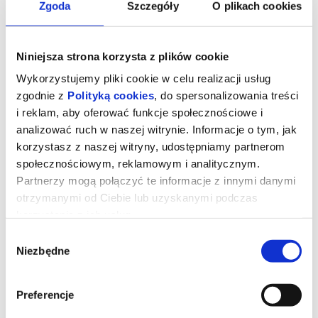
Zgoda
Szczegóły
O plikach cookies
Niniejsza strona korzysta z plików cookie
Wykorzystujemy pliki cookie w celu realizacji usług
zgodnie z
Polityką cookies
, do spersonalizowania treści
i reklam, aby oferować funkcje społecznościowe i
analizować ruch w naszej witrynie. Informacje o tym, jak
korzystasz z naszej witryny, udostępniamy partnerom
społecznościowym, reklamowym i analitycznym.
Partnerzy mogą połączyć te informacje z innymi danymi
otrzymanymi od Ciebie lub uzyskanymi podczas
Dzień Objawienia
korzystania z ich usług.
Wybór
Niezbędne
Gdybyś dowiedział się, że nie jesteśmy sami, gdyby ktoś ci to
zgody
udowodnił, czy byś się przestraszył?
Universal Pictures z dumą przedstawia nowy film autorstwa
Stevena Spielberga. W „Dniu Objawienia” występują: zdobywczyni
nagrody SAG i nominowana do Oscara® Emily Blunt
Preferencje
(Oppenheimer, Ciche miejsce), zdobywca nagrody Emmy i Złotego
Globu Josh O’Connor (Challengers) zdobywca Oscara® Colin Firth