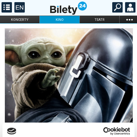
...
KONCERTY
KINO
TEATR
KABARET I
FILHARMONIA
OPERA I BALET
STAND-UP
DLA DZIECI
ONLINE
KARNETY