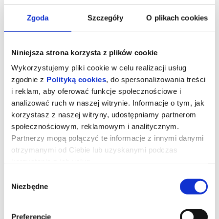
Zgoda
Szczegóły
O plikach cookies
Niniejsza strona korzysta z plików cookie
Wykorzystujemy pliki cookie w celu realizacji usług
zgodnie z
Polityką cookies
, do spersonalizowania treści
i reklam, aby oferować funkcje społecznościowe i
analizować ruch w naszej witrynie. Informacje o tym, jak
korzystasz z naszej witryny, udostępniamy partnerom
społecznościowym, reklamowym i analitycznym.
Mandalorian i Grogu/napisy
Partnerzy mogą połączyć te informacje z innymi danymi
otrzymanymi od Ciebie lub uzyskanymi podczas
korzystania z ich usług.
Mandalorian i Grogu to najnowszy film z sagi Gwiezdnych
Wybór
wojen.Imperium zostało pokonane, jednak jego dawni dowódcy,
Niezbędne
wciąż stanowiąc zagrożenie, ukrywają się w różnych częściach
zgody
galaktyki. Rodząca się Nowa Republika, by uchronić przed
zniszczeniem tego, co wywalczyła Rebelia, zwraca się o pomoc
do legendarnego mandaloriańskiego łowcy nagród Din Djarina
(Pedro Pascal) oraz z jego młodego ucznia Grogu.
Preferencje