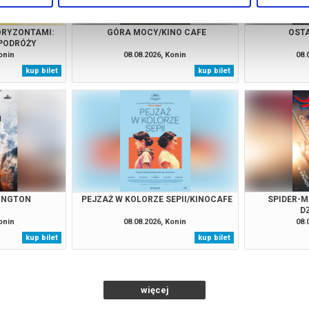
ORYZONTAMI:
GÓRA MOCY/KINO CAFE
OSTA
 PODRÓŻY
onin
08.08.2026, Konin
08.
kup bilet
kup bilet
YNGTON
PEJZAŻ W KOLORZE SEPII/KINOCAFE
SPIDER-M
D
onin
08.08.2026, Konin
08.
kup bilet
kup bilet
więcej