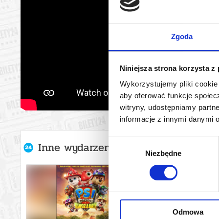
Zgoda
Niniejsza strona korzysta z
Wykorzystujemy pliki cookie 
aby oferować funkcje społecz
witryny, udostępniamy part
informacje z innymi danymi 
Wybór
Inne wydarzenia organizatora
Niezbędne
zgody
Odmowa