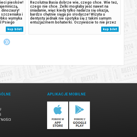
ieci piesków!
Rezolutna Basia dobrze wie, czego chce. Wie też,
OPIS: 
tajemniczą,
czego nie chce. Żelki mogłaby jeść nawet na
wieczó
 dinozaury!
śniadanie, więc kiedy tylko nadarza się okazja,
całego
 szczeniaka i
bardzo chętnie sięga po słodycze! Wizyta u
ważnym
zybko wymyka
dentysty jednak nie spotyka się z takim samym
wraca.
al Psiego
entuzjazmem bohaterki. Oczywiście to nie przez
muzyc
ż pojawia się
to, że nie chce prowadzić zdrowego trybu życia!
brzmie
kup bilet
kup bilet
ia prowadzą
Basia uwielbia bawić się na dworze, grać w piłkę
nada c
nożną oraz zawsze jest chętna,...
Przeni
GÓLNE
APLIKACJE MOBILNE
U
S
TNOŚCI