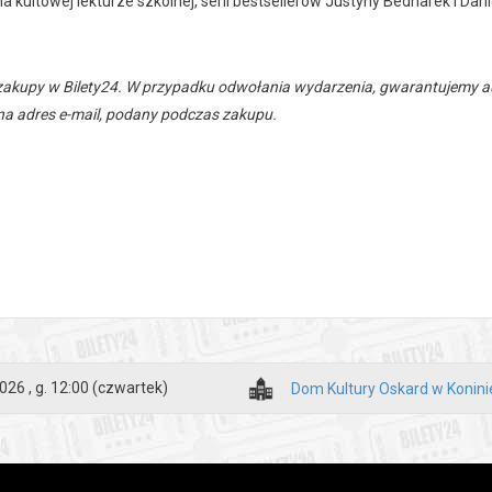
na kultowej lekturze szkolnej, serii bestsellerów Justyny Bednarek i Da
zakupy w Bilety24. W przypadku odwołania wydarzenia, gwarantujemy
a adres e-mail, podany podczas zakupu.
026 , g. 12:00
(czwartek)
Dom Kultury Oskard w Konini