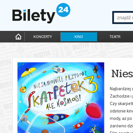
KONCERTY
KINO
TEATR
Nie
Najbardziej
Zachodzie i
Czy skarpet
odsłonie ki
mody, aż po 
zarówno dzie