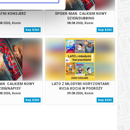
TNI KONSJERŻ
SPIDER-MAN. CAŁKIEM NOWY
DZIEŃ/DUBBING
08.2026, Konin
08.08.2026, Konin
kup bilet
kup bilet
AN. CAŁKIEM NOWY
LATO Z MŁODYMI HORYZONTAMI:
ZIEŃ/NAPISY
KICIA KOCIA W PODRÓŻY
08.2026, Konin
09.08.2026, Konin
kup bilet
kup bilet