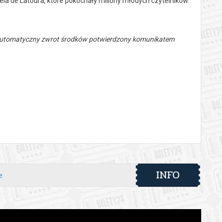
niela de Latoura, które pokochały miliony młodych czytelników.
 automatyczny zwrot środków potwierdzony komunikatem
INFO
e