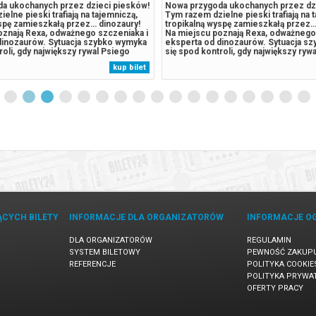
a ukochanych przez dzieci piesków!
Nowa przygoda ukochanych przez dz
elne pieski trafiają na tajemniczą,
Tym razem dzielne pieski trafiają na 
yspę zamieszkałą przez… dinozaury!
tropikalną wyspę zamieszkałą przez…
oznają Rexa, odważnego szczeniaka i
Na miejscu poznają Rexa, odważnego
dinozaurów. Sytuacja szybko wymyka
eksperta od dinozaurów. Sytuacja s
roli, gdy największy rywal Psiego
się spod kontroli, gdy największy ryw
istrz Humdinger, również pojawia się
Patrolu, burmistrz Humdinger, równie
kup bilet
ego nierozważne działania prowadzą
na wyspie. Jego nierozważne działan
nia potężnego,...
do przebudzenia potężnego,...
ĄCYCH BILETY
INFORMACJE DLA ORGANIZATORÓW
INFORMACJE O
DLA ORGANIZATORÓW
REGULAMIN
SYSTEM BILETOWY
PEWNOŚĆ ZAKUP
REFERENCJE
POLITYKA COOKIE
POLITYKA PRYWA
OFERTY PRACY