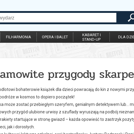
KABARET I
FILHARMONIA
OPERA I BALET
DLA DZIE
STAND-UP
samowite przygody skarpe
 odlotowi bohaterowie książek dla dzieci powracają do kin z nowymi pr
 podróże w kosmos to dopiero początek!
ka może zostać przebiegłym szeryfem, genialnym detektywem lub… m
nowych przygód ulubione urwisy z szuflady wyruszają na podbój niezna
rakiety startujące w stronę gwiazd – każda opowieść to zastrzyk pozyt
ci, jak i dorosłych.