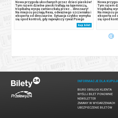
esków!
Nowa przygoda ukochanych przez dzieci piesków!
Nowa przygod
czą,
Tym razem dzielne pieski trafiają na tajemniczą,
Tym razem dzi
ury!
tropikalną wyspę zamieszkałą przez… dinozaury!
tropikalną w
iaka i
Na miejscu poznają Rexa, odważnego szczeniaka i
Na miejscu p
wymyka
eksperta od dinozaurów. Sytuacja szybko wymyka
eksperta od 
go
się spod kontroli, gdy największy rywal Psiego
się spod kont
ia się
Patrolu, burmistrz Humdinger, również pojawia się
Patrolu, burm
 bilet
kup bilet
wadzą
na wyspie. Jego nierozważne działania prowadzą
na wyspie. J
do przebudzenia potężnego,...
do przebudze
INFORMACJE DLA KUPUJ
BIURO OBSŁUGI KLIENTA
WYŚLIJ BILET PONOWNIE
NEWSLETTER
ZMIANY W WYDARZENIACH
UBEZPIECZENIE BILETÓW