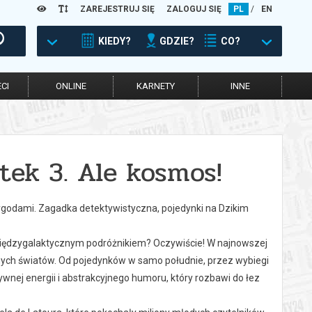
ZAREJESTRUJ SIĘ
ZALOGUJ SIĘ
PL
/
EN
KIEDY?
GDZIE?
CO?
CI
ONLINE
KARNETY
INNE
tek 3. Ale kosmos!
zygodami. Zagadka detektywistyczna, pojedynki na Dzikim
iędzygalaktycznym podróżnikiem? Oczywiście! W najnowszej
nych światów. Od pojedynków w samo południe, przez wybiegi
ywnej energii i abstrakcyjnego humoru, który rozbawi do łez