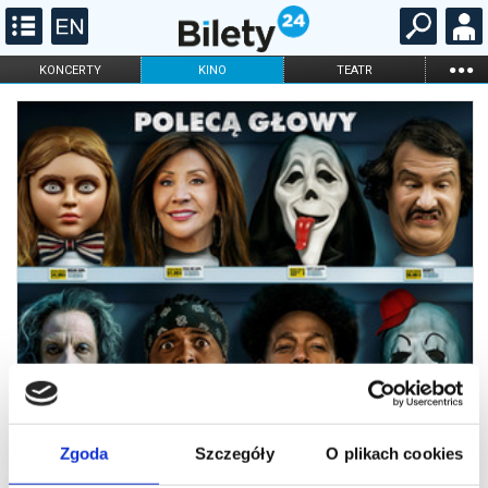
...
KONCERTY
KINO
TEATR
KABARET I
FILHARMONIA
OPERA I BALET
STAND-UP
DLA DZIECI
ONLINE
KARNETY
Zgoda
Szczegóły
O plikach cookies