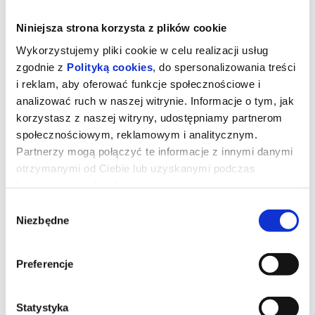
Niniejsza strona korzysta z plików cookie
Wykorzystujemy pliki cookie w celu realizacji usług
zgodnie z
Polityką cookies
, do spersonalizowania treści
i reklam, aby oferować funkcje społecznościowe i
analizować ruch w naszej witrynie. Informacje o tym, jak
korzystasz z naszej witryny, udostępniamy partnerom
społecznościowym, reklamowym i analitycznym.
Partnerzy mogą połączyć te informacje z innymi danymi
otrzymanymi od Ciebie lub uzyskanymi podczas
korzystania z ich usług.
Wybór
Straszny film/dubbing
Niezbędne
zgody
Udostępnij
Bracia Wayans (Marlon i Shawn), Anna Faris i Regina Hall
Preferencje
ponownie łączą siły w filmie STRASZNY FILM gdzie wraz z
powracającymi ulubieńcami i nowymi twarzami rozpruwają na
strzępy rebooty, remaki, requele, prequele, sequele, spin-offy,
horrory z wyższej półki, historie oryginalne, wszystko, co zawiera
Statystyka
słowo „dziedzictwo” oraz każdy „ostatni rozdział”, który absolutnie