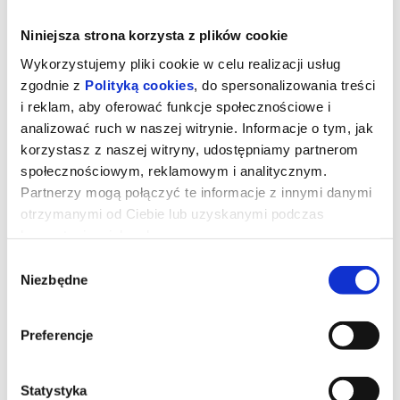
Niniejsza strona korzysta z plików cookie
Wykorzystujemy pliki cookie w celu realizacji usług
zgodnie z
Polityką cookies
, do spersonalizowania treści
i reklam, aby oferować funkcje społecznościowe i
analizować ruch w naszej witrynie. Informacje o tym, jak
korzystasz z naszej witryny, udostępniamy partnerom
społecznościowym, reklamowym i analitycznym.
Partnerzy mogą połączyć te informacje z innymi danymi
otrzymanymi od Ciebie lub uzyskanymi podczas
korzystania z ich usług.
Wybór
Straszny film/napisy
Niezbędne
zgody
Bracia Wayans (Marlon i Shawn), Anna Faris i Regina Hall
Preferencje
ponownie łączą siły w filmie STRASZNY FILM gdzie wraz z
powracającymi ulubieńcami i nowymi twarzami rozpruwają na
strzępy rebooty, remaki, requele, prequele, sequele, spin-offy,
horrory z wyższej półki, historie oryginalne, wszystko, co zawiera
Statystyka
słowo „dziedzictwo” oraz każdy „ostatni rozdział”, który absolutnie