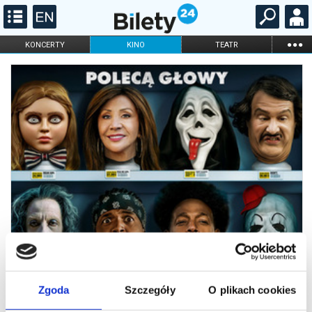
...
KONCERTY
KINO
TEATR
KABARET I
FILHARMONIA
OPERA I BALET
STAND-UP
DLA DZIECI
ONLINE
KARNETY
Zgoda
Szczegóły
O plikach cookies