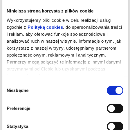
Niniejsza strona korzysta z plików cookie
Wykorzystujemy pliki cookie w celu realizacji usług
zgodnie z
Polityką cookies
, do spersonalizowania treści
i reklam, aby oferować funkcje społecznościowe i
analizować ruch w naszej witrynie. Informacje o tym, jak
korzystasz z naszej witryny, udostępniamy partnerom
społecznościowym, reklamowym i analitycznym.
Partnerzy mogą połączyć te informacje z innymi danymi
otrzymanymi od Ciebie lub uzyskanymi podczas
korzystania z ich usług.
Supergirl
Wybór
Niezbędne
zgody
Supergirl, najnowszy wielkoekranowy film DC Studios, Milly Alcock
gra w nim podwójną rolę Supergirl i Kary Zor-El. Obraz reżyseruje
Preferencje
Craig Gillespie na podstawie scenariusza Any Nogueiry. Kiedy
nieoczekiwany i bezwzględny przeciwnik atakuje niebezpiecznie
blisko domu, Kara Zor-El, znana też jako Supergirl, niechętnie łączy
siły z zaskakującym towarzyszem w pełnej przygód,
Statystyka
międzygalaktycznej podróży w poszukiwaniu zemsty i