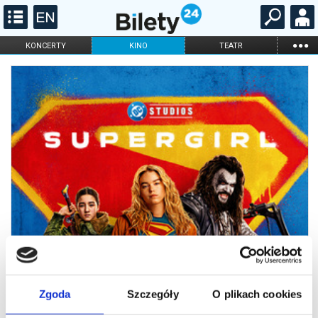
...
KONCERTY
KINO
TEATR
KABARET I
FILHARMONIA
OPERA I BALET
STAND-UP
DLA DZIECI
ONLINE
KARNETY
Zgoda
Szczegóły
O plikach cookies