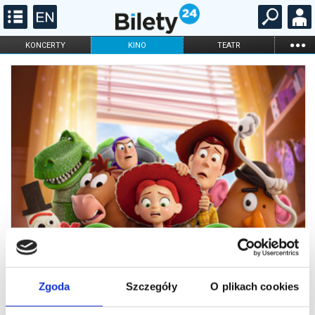
...
KONCERTY
KINO
TEATR
KABARET I
FILHARMONIA
OPERA I BALET
STAND-UP
DLA DZIECI
ONLINE
KARNETY
Zgoda
Szczegóły
O plikach cookies