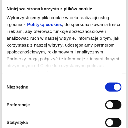
Niniejsza strona korzysta z plików cookie
Wykorzystujemy pliki cookie w celu realizacji usług
zgodnie z
Polityką cookies
, do spersonalizowania treści
i reklam, aby oferować funkcje społecznościowe i
analizować ruch w naszej witrynie. Informacje o tym, jak
korzystasz z naszej witryny, udostępniamy partnerom
społecznościowym, reklamowym i analitycznym.
Partnerzy mogą połączyć te informacje z innymi danymi
otrzymanymi od Ciebie lub uzyskanymi podczas
korzystania z ich usług.
Toy Story 5
Wybór
Niezbędne
zgody
Zabawki powracają w filmie Disneya i Pixara „Toy Story 5”, w
Preferencje
którym na scenę wkracza technologia. Buzz, Chudy, Jessie i
reszta ekipy mają trudne zadanie, gdy przychodzi im zmierzyć się
z zupełnie nowym zagrożeniem. Reżyserem filmu jest Andrew
Stanton, współreżyserem Kenna Harris, a producentem Lindsey
Collins. Premiera „Toy Story 5” odbędzie się tylko w kinach 17
Statystyka
czerwca.