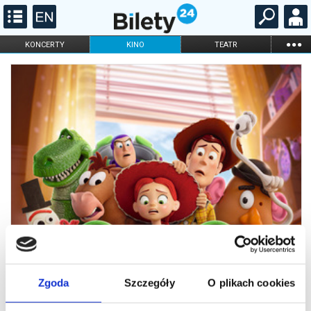
...
KONCERTY
KINO
TEATR
KABARET I
FILHARMONIA
OPERA I BALET
STAND-UP
DLA DZIECI
ONLINE
KARNETY
Zgoda
Szczegóły
O plikach cookies