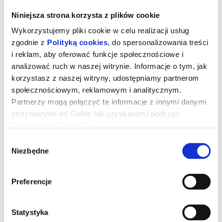
Niniejsza strona korzysta z plików cookie
Wykorzystujemy pliki cookie w celu realizacji usług
zgodnie z
Polityką cookies
, do spersonalizowania treści
i reklam, aby oferować funkcje społecznościowe i
analizować ruch w naszej witrynie. Informacje o tym, jak
korzystasz z naszej witryny, udostępniamy partnerom
społecznościowym, reklamowym i analitycznym.
Partnerzy mogą połączyć te informacje z innymi danymi
otrzymanymi od Ciebie lub uzyskanymi podczas
korzystania z ich usług.
Toy Story 5
Wybór
Niezbędne
zgody
Zabawki powracają w filmie Disneya i Pixara „Toy Story 5”, w
Preferencje
którym na scenę wkracza technologia. Buzz, Chudy, Jessie i
reszta ekipy mają trudne zadanie, gdy przychodzi im zmierzyć się
z zupełnie nowym zagrożeniem. Reżyserem filmu jest Andrew
Stanton, współreżyserem Kenna Harris, a producentem Lindsey
Collins. Premiera „Toy Story 5” odbędzie się tylko w kinach 17
Statystyka
czerwca.