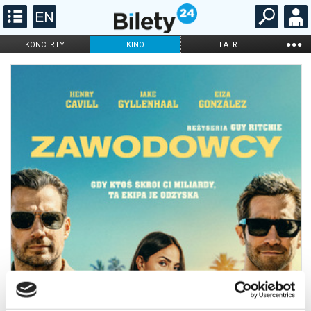
...
KONCERTY
KINO
TEATR
KABARET I
FILHARMONIA
OPERA I BALET
STAND-UP
DLA DZIECI
ONLINE
KARNETY