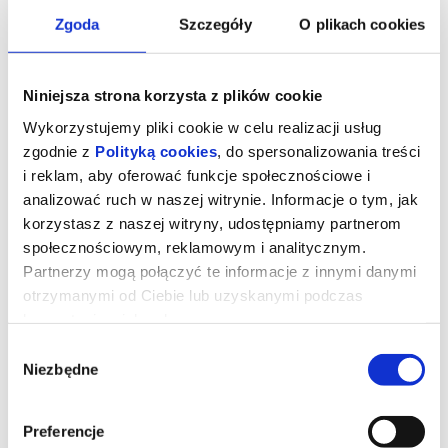
Zgoda
Szczegóły
O plikach cookies
Niniejsza strona korzysta z plików cookie
Wykorzystujemy pliki cookie w celu realizacji usług
zgodnie z
Polityką cookies
, do spersonalizowania treści
i reklam, aby oferować funkcje społecznościowe i
analizować ruch w naszej witrynie. Informacje o tym, jak
korzystasz z naszej witryny, udostępniamy partnerom
społecznościowym, reklamowym i analitycznym.
Partnerzy mogą połączyć te informacje z innymi danymi
otrzymanymi od Ciebie lub uzyskanymi podczas
Zawodowcy
korzystania z ich usług.
Wybór
Niezbędne
zgody
Guy Ritchie („Dżentelmeni”, „Gra fortuny”, „Przekręt”, „Porachunki”)
powraca z nowym filmem! Eve, działająca w szarej strefie
specjalistka od załatwiania ekstremalnie trudnych spraw dla
wyjątkowo bogatych klientów otrzymuje zlecenie od grupy
nowojorskich inwestorów. Ma odzyskać dług od mieszkającego na
Preferencje
prywatnej wyspie, dysponującego własną armią miliardera o