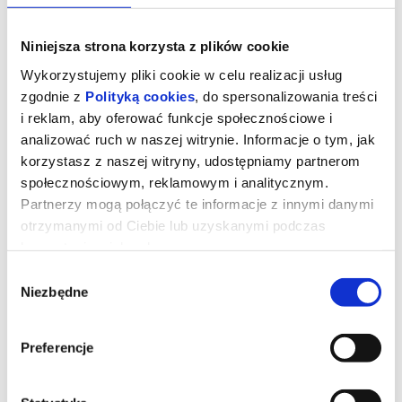
Niniejsza strona korzysta z plików cookie
Wykorzystujemy pliki cookie w celu realizacji usług
zgodnie z
Polityką cookies
, do spersonalizowania treści
i reklam, aby oferować funkcje społecznościowe i
analizować ruch w naszej witrynie. Informacje o tym, jak
korzystasz z naszej witryny, udostępniamy partnerom
społecznościowym, reklamowym i analitycznym.
Partnerzy mogą połączyć te informacje z innymi danymi
otrzymanymi od Ciebie lub uzyskanymi podczas
korzystania z ich usług.
Kurozając i świątynia Świstaka
Wybór
Niezbędne
zgody
Gdy wyjątkowy pół kurczak, pół zając odkrywa, że nie jest sam i
ma siostrę, a cały gatunek kurozająców potrzebuje ratunku,
wyrusza w ryzykowną podróż do legendarnej Świątyni Świstaka.
Preferencje
Tylko ukryta tam moc może odmienić ich los. Przed nim
niebezpieczna droga, przeciwnicy gotowi na wszystko i decyzja,
która będzie wymagała prawdziwej odwagi. Na szczęście nie jest
sam: towarzyszą mu wierni przyjaciele — nieco sarkastyczny żółw