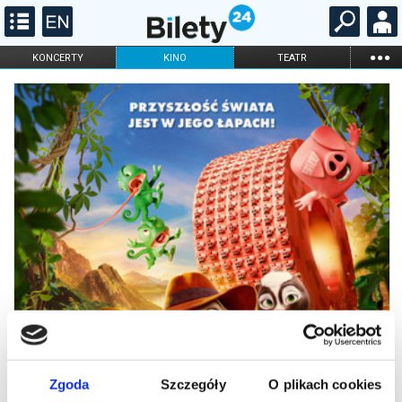
...
KONCERTY
KINO
TEATR
KABARET I
FILHARMONIA
OPERA I BALET
STAND-UP
DLA DZIECI
ONLINE
KARNETY
Zgoda
Szczegóły
O plikach cookies