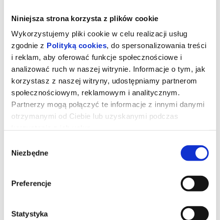
Niniejsza strona korzysta z plików cookie
Wykorzystujemy pliki cookie w celu realizacji usług
zgodnie z
Polityką cookies
, do spersonalizowania treści
i reklam, aby oferować funkcje społecznościowe i
analizować ruch w naszej witrynie. Informacje o tym, jak
korzystasz z naszej witryny, udostępniamy partnerom
społecznościowym, reklamowym i analitycznym.
Partnerzy mogą połączyć te informacje z innymi danymi
otrzymanymi od Ciebie lub uzyskanymi podczas
korzystania z ich usług.
Toy Story 5
Wybór
Niezbędne
zgody
Zabawki powracają w filmie
Toy Story 5
, najnowszej
produkcji Disney i Pixar. Tym razem czeka je zupełnie nowe
Preferencje
wyzwanie - świat technologii. Buzz, Woody, Jessie i reszta paczki
muszą zmierzyć się z rzeczywistością, w której uwagę dzieci
coraz częściej przyciągają… elektroniczne gadżety. Czy tradycyjne
zabawki odnajdą się w erze ekranów?
Statystyka