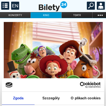
...
KONCERTY
KINO
TEATR
KABARET I
FILHARMONIA
OPERA I BALET
STAND-UP
DLA DZIECI
ONLINE
KARNETY
Zgoda
Szczegóły
O plikach cookies