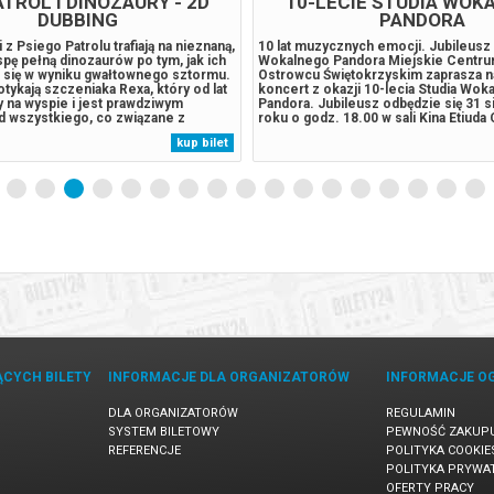
ATROL I DINOZAURY - 2D
10-LECIE STUDIA WOK
DUBBING
PANDORA
 z Psiego Patrolu trafiają na nieznaną,
10 lat muzycznych emocji. Jubileusz 
spę pełną dinozaurów po tym, jak ich
Wokalnego Pandora Miejskie Centru
a się w wyniku gwałtownego sztormu.
Ostrowcu Świętokrzyskim zaprasza n
tykają szczeniaka Rexa, który od lat
koncert z okazji 10-lecia Studia Wok
y na wyspie i jest prawdziwym
Pandora. Jubileusz odbędzie się 31 s
 wszystkiego, co związane z
roku o godz. 18.00 w sali Kina Etiud
adami. Sytuacja wymyka się spod
Tradycji Hutnictwa. Dziesięć lat działa
kup bilet
 odwieczny rywal piesków, burmistrz
Wokalnego Pandora, to historia wiel
aczyna pozyskiwać...
sukcesów, setek godzin prób,...
ĄCYCH BILETY
INFORMACJE DLA ORGANIZATORÓW
INFORMACJE O
DLA ORGANIZATORÓW
REGULAMIN
SYSTEM BILETOWY
PEWNOŚĆ ZAKUP
REFERENCJE
POLITYKA COOKIE
POLITYKA PRYWA
OFERTY PRACY