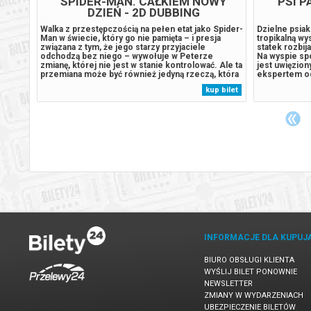
WY
SPIDER-MAN. CAŁKIEM NOWY
PSI P
DZIEŃ - 2D DUBBING
Spider-
Walka z przestępczością na pełen etat jako Spider-
Dzielne psiaki
ja
Man w świecie, który go nie pamięta – i presja
tropikalną wy
związana z tym, że jego starzy przyjaciele
statek rozbij
odchodzą bez niego – wywołuje w Peterze
Na wyspie spo
 Ale ta
zmianę, której nie jest w stanie kontrolować. Ale ta
jest uwięzion
 która
przemiana może być również jedyną rzeczą, która
ekspertem od
ego
powstrzyma nowe zagrożenie dla miasta i jego
pradawnymi g
 bilet
kup bilet
bliskich. Świat może i zapomniał o Peterze
kontroli, gdy
Parkerze, ale on nie zapomniał o...
Humdinger, z
INFORMACJE DLA KUPUJ
BIURO OBSŁUGI KLIENTA
WYŚLIJ BILET PONOWNIE
NEWSLETTER
ZMIANY W WYDARZENIACH
UBEZPIECZENIE BILETÓW