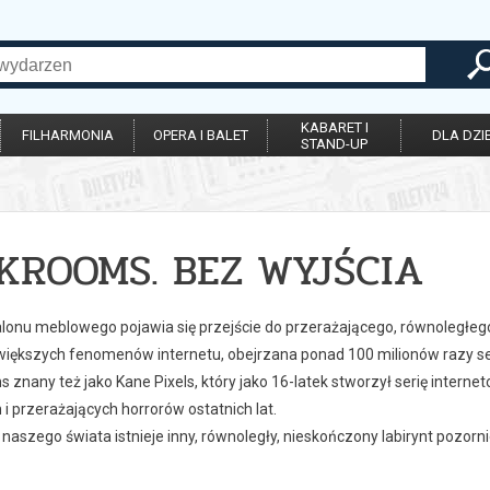
KABARET I
FILHARMONIA
OPERA I BALET
DLA DZIE
STAND-UP
KROOMS. BEZ WYJŚCIA
alonu meblowego pojawia się przejście do przerażającego, równoległeg
większych fenomenów internetu, obejrzana ponad 100 milionów razy seri
 znany też jako Kane Pixels, który jako 16-latek stworzył serię interne
 i przerażających horrorów ostatnich lat.
naszego świata istnieje inny, równoległy, nieskończony labirynt pozornie 