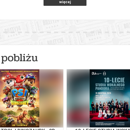
więcej
pobliżu