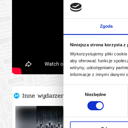
Zgoda
Niniejsza strona korzysta z
Wykorzystujemy pliki cookie 
aby oferować funkcje społecz
witryny, udostępniamy part
informacje z innymi danymi 
Wybór
Inne wydarzenia organizatora
Niezbędne
zgody