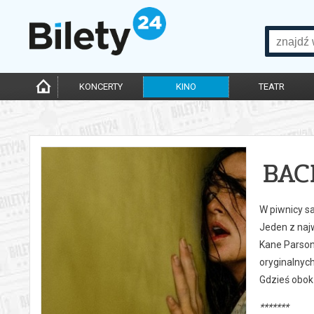
KONCERTY
KINO
TEATR
BAC
W piwnicy s
Jeden z naj
Kane Parsons
oryginalnych
Gdzieś obok 
*******