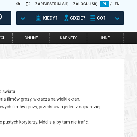
ZAREJESTRUJ SIĘ
ZALOGUJ SIĘ
PL
/
EN
KIEDY?
GDZIE?
CO?
CI
ONLINE
KARNETY
INNE
o świata.
a filmów grozy, wkracza na wielki ekran.
towych filmów grozy, przedstawia jeden z najbardziej
pustych korytarzy. Módl się, by tam nie trafić.