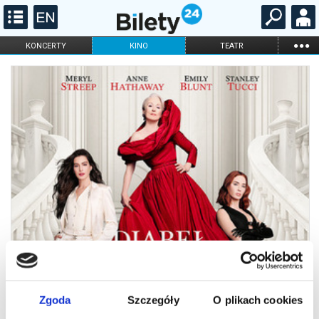
...
KONCERTY
KINO
TEATR
KABARET I
FILHARMONIA
OPERA I BALET
STAND-UP
DLA DZIECI
ONLINE
KARNETY
Zgoda
Szczegóły
O plikach cookies