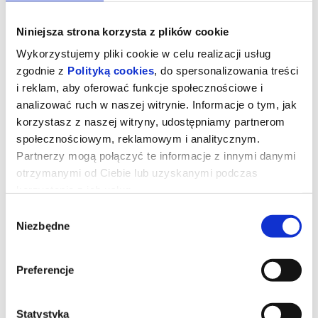
Niniejsza strona korzysta z plików cookie
Wykorzystujemy pliki cookie w celu realizacji usług
zgodnie z
Polityką cookies
, do spersonalizowania treści
i reklam, aby oferować funkcje społecznościowe i
analizować ruch w naszej witrynie. Informacje o tym, jak
korzystasz z naszej witryny, udostępniamy partnerom
społecznościowym, reklamowym i analitycznym.
Partnerzy mogą połączyć te informacje z innymi danymi
otrzymanymi od Ciebie lub uzyskanymi podczas
korzystania z ich usług.
DIABEŁ UBIERA SIĘ U PRADY 2
Wybór
Niezbędne
zgody
Miranda Priestly powraca! Dwadzieścia lat po wydarzeniach, które
zdefiniowały świat mody i popkultury, kultowi bohaterowie znów
Preferencje
spotykają się na stylowych ulicach Nowego Jorku i w eleganckich
biurach magazynu
Runway
. Meryl Streep, Anne Hathaway, Emily
Blunt oraz Stanley Tucci ponownie wcielają się w swoje ikoniczne
role, przypominając, że w świecie mody władza, ambicja i
perfekcja wciąż mają najwyższą cenę.
Statystyka