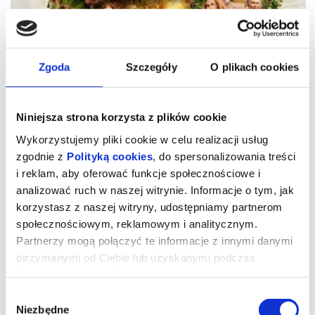
Zgoda
Szczegóły
O plikach cookies
Niniejsza strona korzysta z plików cookie
Wykorzystujemy pliki cookie w celu realizacji usług
zgodnie z
Polityką cookies
, do spersonalizowania treści
i reklam, aby oferować funkcje społecznościowe i
analizować ruch w naszej witrynie. Informacje o tym, jak
DRZEWO MAGII - 2D dubbing
korzystasz z naszej witryny, udostępniamy partnerom
społecznościowym, reklamowym i analitycznym.
Partnerzy mogą połączyć te informacje z innymi danymi
Spektakularna i pełna ciepła ekranizacja na podstawie uwielbianej
otrzymanymi od Ciebie lub uzyskanymi podczas
serii książek dla dzieci autorstwa Enit Blydon. W barwnej opowieści
w role rodziców wcielają się laureat Złotego Globu, nominowany
korzystania z ich usług.
do Oscara Andrew Garfield („Sztuka pięknego życia”, „Spider Man:
Bez drogi do domu”) oraz lauretka Złotego Globu Claire Foy („The
Wybór
Crown”). Towarzyszą im m.in. Nicola Coughlan – gwiazda serialu
„Bridgertonowie”, hipnotyzująca w „Diunie” Rebecca Ferguson
Niezbędne
zgody