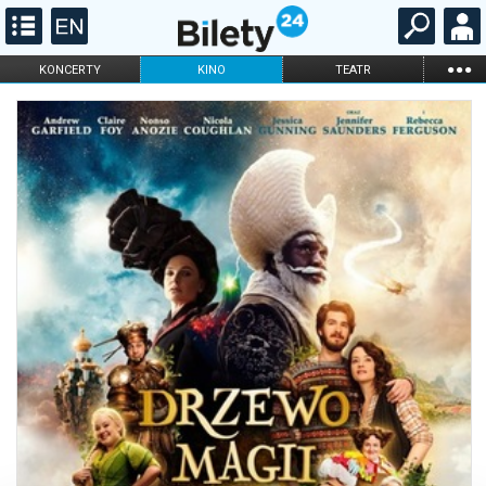
...
KONCERTY
KINO
TEATR
KABARET I
FILHARMONIA
OPERA I BALET
STAND-UP
DLA DZIECI
ONLINE
KARNETY