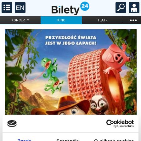
...
KONCERTY
KINO
TEATR
KABARET I
FILHARMONIA
OPERA I BALET
STAND-UP
DLA DZIECI
ONLINE
KARNETY
Zgoda
Szczegóły
O plikach cookies