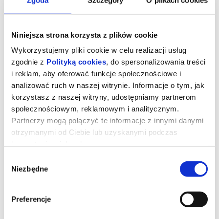
Niniejsza strona korzysta z plików cookie
Wykorzystujemy pliki cookie w celu realizacji usług
zgodnie z
Polityką cookies
, do spersonalizowania treści
i reklam, aby oferować funkcje społecznościowe i
analizować ruch w naszej witrynie. Informacje o tym, jak
korzystasz z naszej witryny, udostępniamy partnerom
społecznościowym, reklamowym i analitycznym.
Partnerzy mogą połączyć te informacje z innymi danymi
otrzymanymi od Ciebie lub uzyskanymi podczas
KUROZAJĄC I ŚWIĄTYNIA
korzystania z ich usług.
ŚWISTAKA - 2D dubbing
Wybór
Niezbędne
zgody
Udostępnij
Pełna przygód i humoru opowieść o rodzinie, przyjaźni i odwadze
bycia sobą. I o wyprawie, której nie powstydziłby się sam Indiana
Preferencje
Jones!
Gdy wyjątkowy pół kurczak, pół zając odkrywa, że nie jest sam i
ma siostrę, a cały gatunek kurozająców potrzebuje ratunku,