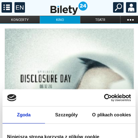
...
KONCERTY
KINO
TEATR
KABARET I
FILHARMONIA
OPERA I BALET
STAND-UP
DLA DZIECI
ONLINE
KARNETY
Zgoda
Szczegóły
O plikach cookies
Niniejsza strona korzysta z plików cookie