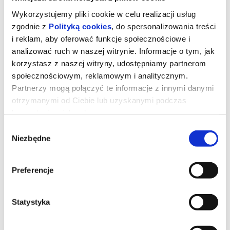
Wykorzystujemy pliki cookie w celu realizacji usług
zgodnie z
Polityką cookies
, do spersonalizowania treści
i reklam, aby oferować funkcje społecznościowe i
analizować ruch w naszej witrynie. Informacje o tym, jak
korzystasz z naszej witryny, udostępniamy partnerom
społecznościowym, reklamowym i analitycznym.
Partnerzy mogą połączyć te informacje z innymi danymi
otrzymanymi od Ciebie lub uzyskanymi podczas
korzystania z ich usług.
Wybór
Niezbędne
zgody
Dzień objawienia
Preferencje
Gdybyś dowiedział się, że nie jesteśmy sami, gdyby ktoś ci to
pokazał i udowodnił, bałbyś się?
Statystyka
*******
Bezpieczne zakupy w Bilety24. W przypadku odwołania
wydarzenia, gwarantujemy automatyczny zwrot środków