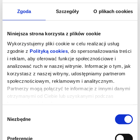
Zgoda
Szczegóły
O plikach cookies
Niniejsza strona korzysta z plików cookie
Wykorzystujemy pliki cookie w celu realizacji usług
zgodnie z
Polityką cookies
, do spersonalizowania treści
i reklam, aby oferować funkcje społecznościowe i
analizować ruch w naszej witrynie. Informacje o tym, jak
korzystasz z naszej witryny, udostępniamy partnerom
społecznościowym, reklamowym i analitycznym.
Milo Mechanik
Partnerzy mogą połączyć te informacje z innymi danymi
otrzymanymi od Ciebie lub uzyskanymi podczas
korzystania z ich usług.
Polski film animowany Milo Mechanik to opowieść o rezolutnym
Wybór
mechaniku, która z nutką humoru zabierze każde dziecko w
Niezbędne
edukacyjną podróż, przekazując wiedzę o świecie, który go
zgody
otacza. Film inspirowany Stalowa Wolą - po części powstaje w
naszym mieście.W pierwszym odcinku pt. "Zepsuta koparka"
dzieci poznają Karolinę, która jest mamą i jednocześnie
operatorką koparki. Niestety jej maszyna podczas wykonywania
Preferencje