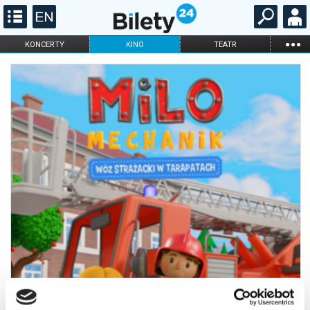
...
KONCERTY
KINO
TEATR
KABARET I
FILHARMONIA
OPERA I BALET
STAND-UP
DLA DZIECI
ONLINE
KARNETY