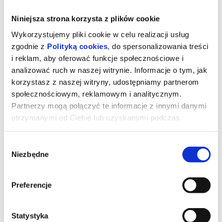
Niniejsza strona korzysta z plików cookie
Wykorzystujemy pliki cookie w celu realizacji usług
zgodnie z
Polityką cookies
, do spersonalizowania treści
i reklam, aby oferować funkcje społecznościowe i
analizować ruch w naszej witrynie. Informacje o tym, jak
korzystasz z naszej witryny, udostępniamy partnerom
społecznościowym, reklamowym i analitycznym.
Partnerzy mogą połączyć te informacje z innymi danymi
otrzymanymi od Ciebie lub uzyskanymi podczas
korzystania z ich usług.
Sirât
Wybór
Niezbędne
zgody
"Sirât" to najbardziej elektryzujący film tegorocznego festiwalu w
Cannes, na którym zasłużenie zdobył Nagrodę Jury. Opowieść o
Preferencje
ojcu desperacko szukającym córki na pustynnych, nielegalnych
rave'ach w Maroku, to odjazdowe połączenie survivalowego
thrillera spod znaku "Ceny strachu" z apokaliptyczną wizją "Mad
Maxa".Fenomenalnie nakręcony "Sirât" trzyma w napięciu,
Statystyka
zachwyca znakomitą ścieżką dźwiękową Kangdinga Raya i nie