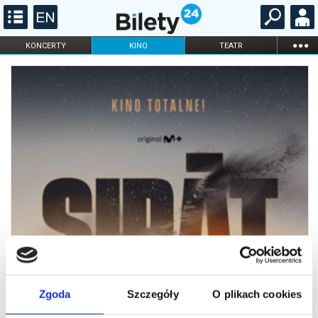
...
KONCERTY
KINO
TEATR
KABARET I
FILHARMONIA
OPERA I BALET
STAND-UP
DLA DZIECI
ONLINE
KARNETY
Zgoda
Szczegóły
O plikach cookies