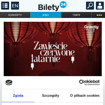
...
KONCERTY
KINO
TEATR
KABARET I
FILHARMONIA
OPERA I BALET
STAND-UP
DLA DZIECI
ONLINE
KARNETY
Zgoda
Szczegóły
O plikach cookies