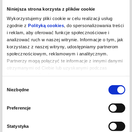
Niniejsza strona korzysta z plików cookie
Wykorzystujemy pliki cookie w celu realizacji usług
zgodnie z
Polityką cookies
, do spersonalizowania treści
i reklam, aby oferować funkcje społecznościowe i
analizować ruch w naszej witrynie. Informacje o tym, jak
korzystasz z naszej witryny, udostępniamy partnerom
społecznościowym, reklamowym i analitycznym.
Partnerzy mogą połączyć te informacje z innymi danymi
otrzymanymi od Ciebie lub uzyskanymi podczas
korzystania z ich usług.
Zawieście czerwone latarnie
Wybór
Niezbędne
zgody
Film opowiada historię młodej dziewczyny o imieniu Song Lian (Li
Preferencje
Gong), która nie mając perspektyw na ukończenie studiów,
podejmuje decyzję o zamążpójściu. Wie, że wybierając bogatego
męża nie ma szans, by być jego jedyną kobietą. Po przybyciu do
siedziby swojego małżonka Song Lian powoli poznaje zwyczaje
mieszkańców i rytuał zawieszania czerwonych latarni. Jest to
Statystyka
inny świat, w którym musi nauczyć się funkcjonować.