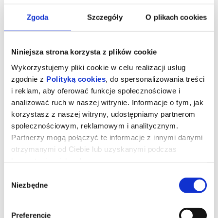
Zgoda
Szczegóły
O plikach cookies
Niniejsza strona korzysta z plików cookie
Wykorzystujemy pliki cookie w celu realizacji usług
zgodnie z
Polityką cookies
, do spersonalizowania treści
i reklam, aby oferować funkcje społecznościowe i
analizować ruch w naszej witrynie. Informacje o tym, jak
korzystasz z naszej witryny, udostępniamy partnerom
społecznościowym, reklamowym i analitycznym.
Partnerzy mogą połączyć te informacje z innymi danymi
Milcząca przyjaciółka
otrzymanymi od Ciebie lub uzyskanymi podczas
korzystania z ich usług.
W sercu uniwersyteckiego ogrodu botanicznego rośnie okazały
Wybór
miłorząb japoński (gingko biloba), który na przestrzeni wieku staje
Niezbędne
zgody
się niemym świadkiem i uczestnikiem historii trojga nieznajomych.
Zdeterminowana dziewczyna walczy o miejsce na wydziale
botaniki, szukając w cieniu drzewa schronienia przed
uprzedzeniami zdominowanego przez mężczyzn świata nauki.
Samotny student, który nigdy nie zwracał uwagi na rośliny, w jego
Preferencje