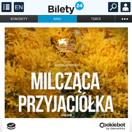
...
KONCERTY
KINO
TEATR
KABARET I
FILHARMONIA
OPERA I BALET
STAND-UP
DLA DZIECI
ONLINE
KARNETY