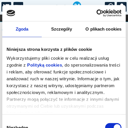
...
KONCERTY
KINO
TEATR
KABARET I
Komunikat
FILHARMONIA
OPERA I BALET
Zgoda
Szczegóły
O plikach cookies
STAND-UP
DLA DZIECI
ONLINE
KARNETY
Sprzedaż biletów on-line na wydarzenie
Niniejsza strona korzysta z plików cookie
została zakończona.
Wykorzystujemy pliki cookie w celu realizacji usług
zgodnie z
Polityką cookies
, do spersonalizowania treści
i reklam, aby oferować funkcje społecznościowe i
analizować ruch w naszej witrynie. Informacje o tym, jak
korzystasz z naszej witryny, udostępniamy partnerom
społecznościowym, reklamowym i analitycznym.
Partnerzy mogą połączyć te informacje z innymi danymi
otrzymanymi od Ciebie lub uzyskanymi podczas
korzystania z ich usług.
Wybór
Niezbędne