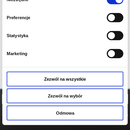
zgody
Preferencje
Statystyka
Marketing
Zezwól na wszystkie
Zezwól na wybór
Odmowa
REGULAMIN
POLITYKA
POLITYKA
COOKIES
PRYWATNOŚCI